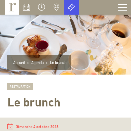
Panneau de gestion des cookies
Accueil
>
Agenda
>
Le brunch
RESTAURATION
Le brunch
Dimanche 4 octobre 2026