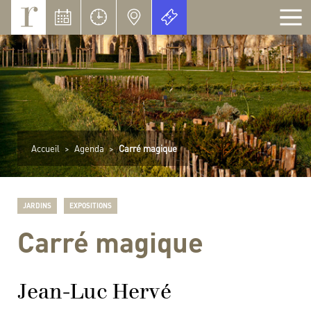
Panneau de gestion des cookies
Accueil
>
Agenda
>
Carré magique
JARDINS
EXPOSITIONS
Carré magique
Jean-Luc Hervé