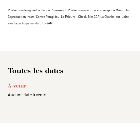
Production déléguée Fondation Royaumont. Production exécutive et conception Music Unit.
Coproduction Ircam-Centre Pompidou, Le Prieuré – Cité du Mot CCR La Charité-sur-Loire,
avec la participation du DICRéAM
Toutes les dates
À venir
Aucune date à venir.