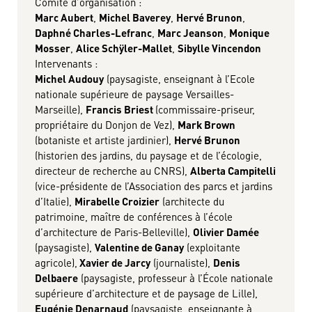
Comité d’organisation :
Marc Aubert
,
Michel Baverey
,
Hervé Brunon
,
Daphné Charles-Lefranc
,
Marc Jeanson
,
Monique
Mosser
,
Alice Schÿler-Mallet
,
Sibylle Vincendon
Intervenants :
Michel Audouy
(paysagiste, enseignant à l’Ecole
nationale supérieure de paysage Versailles-
Marseille),
Francis Briest
(commissaire-priseur,
propriétaire du Donjon de Vez),
Mark Brown
(botaniste et artiste jardinier),
Hervé Brunon
(historien des jardins, du paysage et de l’écologie,
directeur de recherche au CNRS),
Alberta Campitelli
(vice-présidente de l’Association des parcs et jardins
d’Italie),
Mirabelle Croizier
(architecte du
patrimoine, maître de conférences à l’école
d’architecture de Paris-Belleville),
Olivier Damée
(paysagiste),
Valentine de Ganay
(exploitante
agricole),
Xavier de Jarcy
(journaliste),
Denis
Delbaere
(paysagiste, professeur à l’École nationale
supérieure d’architecture et de paysage de Lille),
Eugénie Denarnaud
(paysagiste, enseignante à