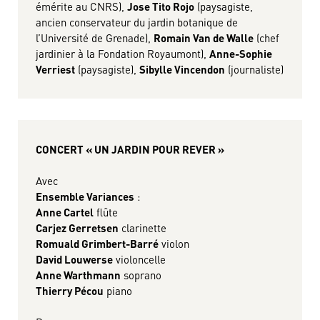
émérite au CNRS),
Jose Tito Rojo
(paysagiste,
ancien conservateur du jardin botanique de
l’Université de Grenade),
Romain Van de Walle
(chef
jardinier à la Fondation Royaumont),
Anne-Sophie
Verriest
(paysagiste),
Sibylle Vincendon
(journaliste)
CONCERT « UN JARDIN POUR REVER »
Avec
Ensemble Variances
:
Anne Cartel
flûte
Carjez Gerretsen
clarinette
Romuald Grimbert-Barré
violon
David Louwerse
violoncelle
Anne Warthmann
soprano
Thierry Pécou
piano