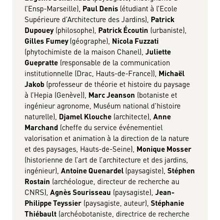
l’Ensp-Marseille),
Paul Denis
(étudiant à l’Ecole
Supérieure d’Architecture des Jardins),
Patrick
Dupouey
(philosophe),
Patrick Écoutin
(urbaniste),
Gilles Fumey
(géographe),
Nicola Fuzzati
(phytochimiste de la maison Chanel),
Juliette
Guepratte
(responsable de la communication
institutionnelle (Drac, Hauts-de-France)),
Michaël
Jakob
(professeur de théorie et histoire du paysage
à l’Hepia (Genève)),
Marc Jeanson
(botaniste et
ingénieur agronome, Muséum national d’histoire
naturelle),
Djamel Klouche
(architecte),
Anne
Marchand
(cheffe du service événementiel
valorisation et animation à la direction de la nature
et des paysages, Hauts-de-Seine),
Monique Mosser
(historienne de l’art de l’architecture et des jardins,
ingénieur),
Antoine Quenardel
(paysagiste),
Stéphen
Rostain
(archéologue, directeur de recherche au
CNRS),
Agnès Sourisseau
(paysagiste),
Jean-
Philippe Teyssier
(paysagiste, auteur),
Stéphanie
Thiébault
(archéobotaniste, directrice de recherche