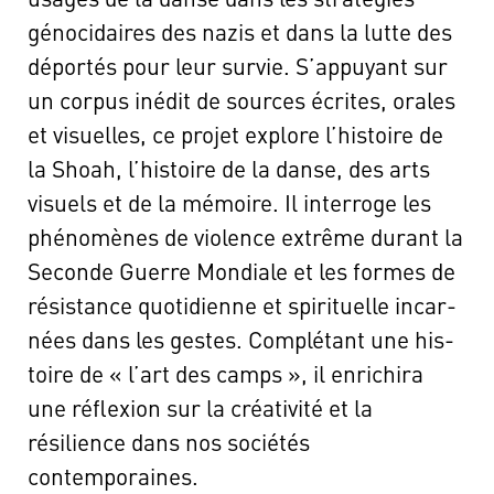
géno­ci­daires des nazis et dans la lutte des
dépor­tés pour leur sur­vie. S’appuyant sur
un cor­pus inédit de sources écrites, orales
et visuelles, ce pro­jet explore l’histoire de
la Shoah, l’histoire de la danse, des arts
visuels et de la mémoire. Il inter­roge les
phé­no­mènes de vio­lence extrême durant la
Seconde Guerre Mondiale et les formes de
résis­tance quo­ti­dienne et spi­ri­tuelle incar­
nées dans les gestes. Com­plé­tant une his­
toire de « l’art des camps », il enrichira
une réflexion sur la créativité et la
résilience dans nos sociétés
contemporaines.