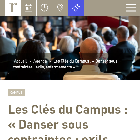
Panneau de gestion des cookies
Accueil
>
Agenda
>
Les Clés du Campus : « Danser sous
contraintes : exils, enfermements »
CAMPUS
Les Clés du Campus :
« Danser sous
contraintes : exils,