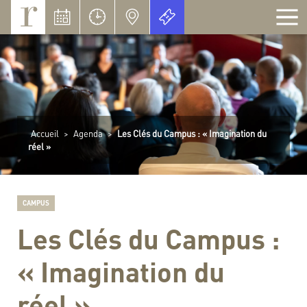
Panneau de gestion des cookies
Accueil
>
Agenda
>
Les Clés du Campus : « Imagination du
réel »
CAMPUS
Les Clés du Campus :
« Imagination du
réel »