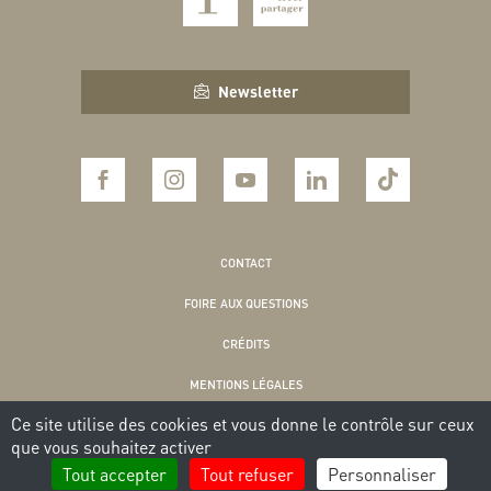
Newsletter
CONTACT
FOIRE AUX QUESTIONS
CRÉDITS
MENTIONS LÉGALES
Ce site utilise des cookies et vous donne le contrôle sur ceux
POLITIQUE DE CONFIDENTIALITÉ
que vous souhaitez activer
COOKIES
Tout accepter
Tout refuser
Personnaliser