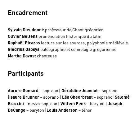
Encadrement
Sylvain Dieudonné
professeur de Chant grégorien
Olivier Bettens
prononciation historique du latin
Raphaël Picazos
lecture sur les sources, polyphonie médiévale
Giedrius Gabsys
paléographie et sémiologie grégorienne
Marthe Davost
chanteuse
Participants
Aurore Gontard
– soprano |
Géraldine Jeannot
– soprano
|
Isaure Brunner
– soprano |
Léa Gheerbrant
– soprano |
Salomé
Braccini
– mezzo-soprano |
Willem Peek
– baryton |
Joseph
DeCange
– baryton |
Louis Anderson
– ténor