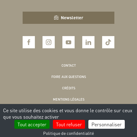
Newsletter
CONTACT
FOIRE AUX QUESTIONS
CRÉDITS
MENTIONS LÉGALES
Ce site utilise des cookies et vous donne le contrôle sur ceux
POLITIQUE DE CONFIDENTIALITÉ
que vous souhaitez activer
COOKIES
Tout accepter
Tout refuser
Personnaliser
Politique de confidentialité