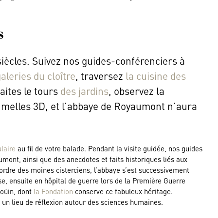
s
iècles. Suivez nos guides-conférenciers à
aleries du cloître
, traversez
la cuisine des
faites le tours
des jardins
, observez la
 jumelles 3D, et l’abbaye de Royaumont n’aura
laire
au fil de votre balade. Pendant la visite guidée, nos guides
ont, ainsi que des anecdotes et faits historiques liés aux
’ordre des moines cisterciens, l’abbaye s’est successivement
se, ensuite en hôpital de guerre lors de la Première Guerre
Goüin, dont
la Fondation
conserve ce fabuleux héritage.
t un lieu de réflexion autour des sciences humaines.