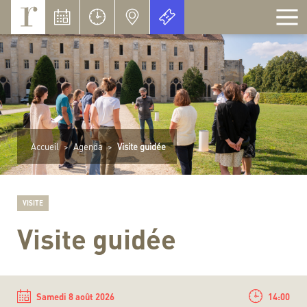
Panneau de gestion des cookies
Accueil
>
Agenda
>
Visite guidée
VISITE
Visite guidée
Samedi 8 août 2026
14:00