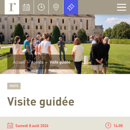
Panneau de gestion des cookies
Accueil
>
Agenda
>
Visite guidée
VISITE
Visite guidée
Samedi 8 août 2026
14:00