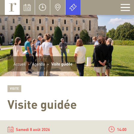
Panneau de gestion des cookies
Accueil
>
Agenda
>
Visite guidée
VISITE
Visite guidée
Samedi 8 août 2026
14:00