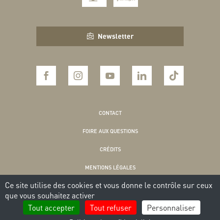
Newsletter
CONTACT
FOIRE AUX QUESTIONS
CRÉDITS
MENTIONS LÉGALES
Ce site utilise des cookies et vous donne le contrôle sur ceux
POLITIQUE DE CONFIDENTIALITÉ
que vous souhaitez activer
COOKIES
Tout accepter
Tout refuser
Personnaliser