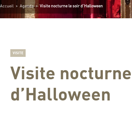
Accueil
>
Agenda
>
Visite nocturne le soir d’Halloween
VISITE
Visite nocturne
d’Halloween