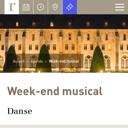
Panneau de gestion des cookies
Accueil
>
Agenda
>
Week-end musical
Week-end musical
Danse