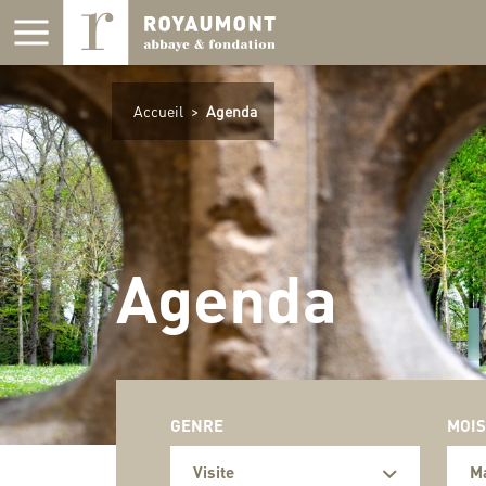
Panneau de gestion des cookies
Accueil
>
Agenda
Agenda
GENRE
MOIS
Visite
M