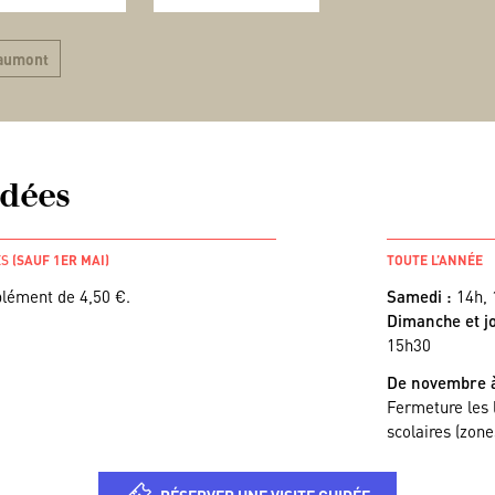
yaumont
idées
ÉS
(SAUF 1ER MAI)
TOUTE L’ANNÉE
plément de 4,50 €.
Samedi :
14h, 
Dimanche et jo
15h30
De novembre 
Fermeture les 
scolaires (zone