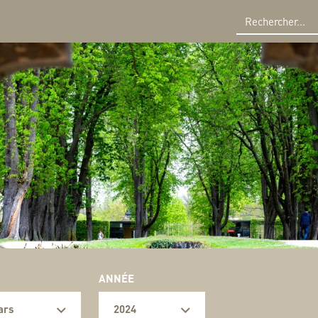
R
ANNÉE
ars
2024