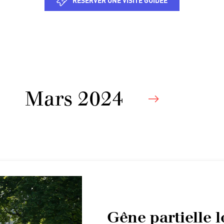
RÉSERVER UNE VISITE GUIDÉE
Mars 2024
Previous
Nex
Gêne partielle l