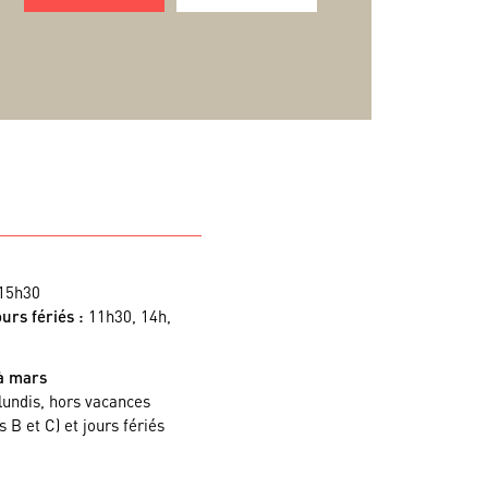
15h30
urs fériés :
11h30, 14h,
à mars
lundis, hors vacances
s B et C) et jours fériés