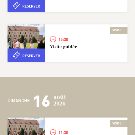
RÉSERVER
VISITE
15:30
Visite guidée
RÉSERVER
16
août
DIMANCHE
2026
VISITE
11:30