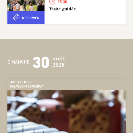
15:30
Visite guidée
RÉSERVER
30
août
DIMANCHE
2026
HORS LES MURS
ROYAUMONT COPRODUIT