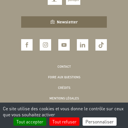
Newsletter
CONTACT
FOIRE AUX QUESTIONS
CRÉDITS
MENTIONS LÉGALES
Ce site utilise des cookies et vous donne le contrôle sur ceux
POLITIQUE DE CONFIDENTIALITÉ
que vous souhaitez activer
COOKIES
Tout accepter
Tout refuser
Personnaliser