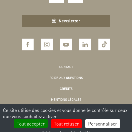
Newsletter
CONTACT
FOIRE AUX QUESTIONS
CRÉDITS
MENTIONS LÉGALES
Ce site utilise des cookies et vous donne le contrôle sur ceux
POLITIQUE DE CONFIDENTIALITÉ
que vous souhaitez activer
COOKIES
Tout accepter
Tout refuser
Personnaliser