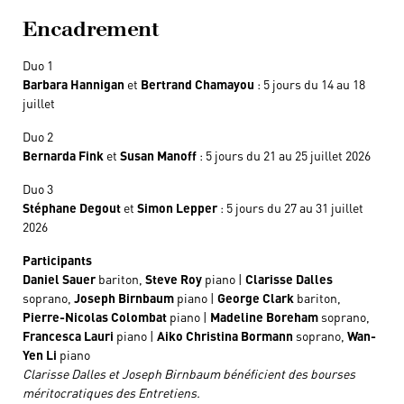
Encadrement
Duo 1
Barbara Hannigan
et
Bertrand Chamayou
: 5 jours du 14 au 18
juillet
Duo 2
Bernarda Fink
et
Susan Manoff
: 5 jours du 21 au 25 juillet 2026
Duo 3
Stéphane Degout
et
Simon Lepper
: 5 jours du 27 au 31 juillet
2026
Participants
Daniel Sauer
bariton,
Steve Roy
piano |
Clarisse Dalles
soprano,
Joseph Birnbaum
piano |
George Clark
bariton,
Pierre-Nicolas Colombat
piano |
Madeline Boreham
soprano,
Francesca Lauri
piano |
Aiko Christina Bormann
soprano,
Wan-
Yen Li
piano
Clarisse Dalles et Joseph Birnbaum bénéficient des bourses
méritocratiques des Entretiens.