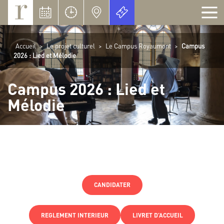
Panneau de gestion des cookies
Accueil
>
Le projet culturel
>
Le Campus Royaumont
>
Campus
2026 : Lied et Mélodie
Campus 2026 : Lied et
Mélodie
CANDIDATER
REGLEMENT INTERIEUR
LIVRET D’ACCUEIL