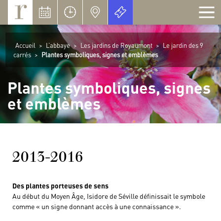
Panneau de gestion des cookies
Accueil
>
L’abbaye
>
Les jardins de Royaumont
>
Le jardin des 9
carrés
>
Plantes symboliques, signes et emblèmes
Plantes symboliques, signes
et emblèmes
2013-2016
Des plantes porteuses de sens
Au début du Moyen Âge, Isidore de Séville définissait le symbole
comme « un signe donnant accès à une connaissance ».