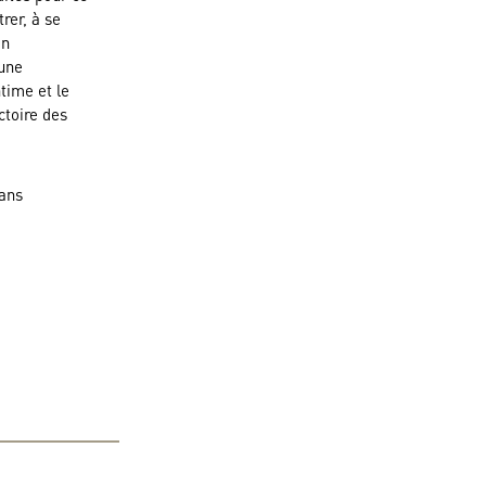
rer, à se
on
 une
time et le
ctoire des
 ans