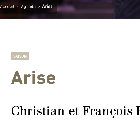
Accueil
>
Agenda
>
Arise
SAISON
Arise
Christian et François