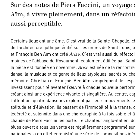
Sur des notes de Piers Faccini, un voyage 
Aïm, à vivre pleinement, dans un réfecto
aussi perceptible.
Certains lieux ont une âme. C’est vrai de la Sainte-Chapelle, 
de l’architecture gothique édifié sur les ordres de Saint Louis, 
et François Ben Aïm ont créé
Arise
. C’est vrai aussi du réfecto
moines de l’abbaye de Royaumont, également édifiée par Saint
la pièce est donnée en novembre.
Arise
est née de la rencontre
danse, la musique et ce genre de lieux atypiques, sacrés ou ch
mémoire. Christian et François Ben Aïm s’imprègnent de l’espa
investissent pour réinventer l’œuvre à chaque nouvelle perfor
créant ainsi une expérience vivante et singulière. Au centre, ca
l’attention, quatre danseurs explorent par leurs mouvements le
solitude et d’élévation. Ils passent de l’immobilité à la transe,
légèreté et solennité dans une chorégraphie à la fois sobre et â
chaude de Piers Faccini les porte. Le chanteur anglo-italien, do
blues ouvert à tous les vents est régulièrement programmé sur
nationales, a en effet enregistré une série de compositions iné