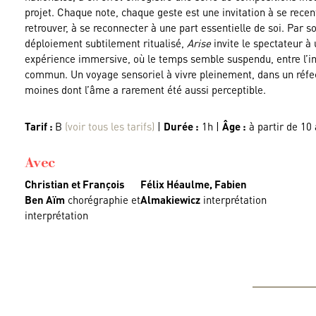
projet. Chaque note, chaque geste est une invitation à se recent
retrouver, à se reconnecter à une part essentielle de soi. Par s
déploiement subtilement ritualisé,
Arise
invite le spectateur à
expérience immersive, où le temps semble suspendu, entre l’in
commun. Un voyage sensoriel à vivre pleinement, dans un réfe
moines dont l’âme a rarement été aussi perceptible.
Tarif :
B
(voir tous les tarifs)
|
Durée :
1h |
Âge :
à partir de 10
Avec
Christian et François
Félix Héaulme, Fabien
Ben Aïm
chorégraphie et
Almakiewicz
interprétation
interprétation