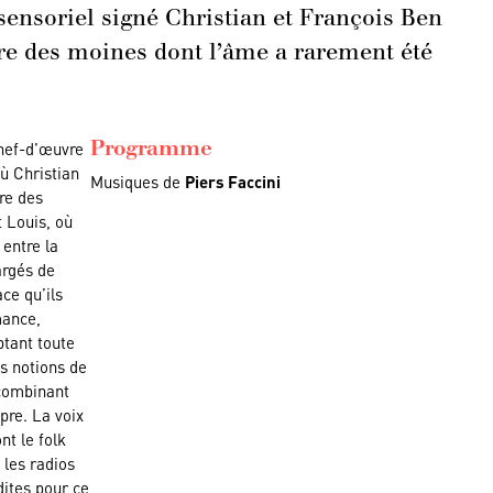
sensoriel signé Christian et François Ben
ire des moines dont l’âme a rarement été
Programme
chef-d’œuvre
où Christian
Musiques de
Piers Faccini
ire des
 Louis, où
 entre la
argés de
ce qu’ils
mance,
ptant toute
s notions de
 combinant
pre. La voix
nt le folk
 les radios
dites pour ce