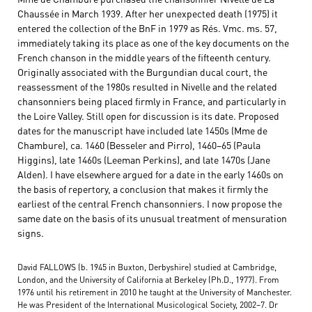
Chaussée in March 1939. After her unexpected death (1975) it
entered the collection of the BnF in 1979 as Rés. Vmc. ms. 57,
immediately taking its place as one of the key documents on the
French chanson in the middle years of the fifteenth century.
Originally associated with the Burgundian ducal court, the
reassessment of the 1980s resulted in Nivelle and the related
chansonniers being placed firmly in France, and particularly in
the Loire Valley. Still open for discussion is its date. Proposed
dates for the manuscript have included late 1450s (Mme de
Chambure), ca. 1460 (Besseler and Pirro), 1460–65 (Paula
Higgins), late 1460s (Leeman Perkins), and late 1470s (Jane
Alden). I have elsewhere argued for a date in the early 1460s on
the basis of repertory, a conclusion that makes it firmly the
earliest of the central French chansonniers. I now propose the
same date on the basis of its unusual treatment of mensuration
signs.
David FALLOWS (b. 1945 in Buxton, Derbyshire) studied at Cambridge,
London, and the University of California at Berkeley (Ph.D., 1977). From
1976 until his retirement in 2010 he taught at the University of Manchester.
He was President of the International Musicological Society, 2002–7. Dr