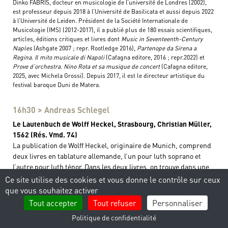
Dinko FABRIS, docteur en musicologie de l’université de Londres (2002),
est professeur depuis 2018 à l’Université de Basilicata et aussi depuis 2022
à l’Université de Leiden. Président de la Société Internationale de
Musicologie (IMS) (2012-2017), il a publié plus de 180 essais scientifiques,
articles, éditions critiques et livres dont
Music in Seventeenth-Century
Naples
(Ashgate 2007 ; repr. Rootledge 2016),
Partenope da Sirena a
Regina. Il mito musicale di Napoli
(Cafagna editore, 2016 ; repr.2022) et
Prove d’orchestra. Nino Rota et sa musique de concert
(Cafagna editore,
2025, avec Michela Grossi). Depuis 2017, il est le directeur artistique du
festival baroque Duni de Matera.
16h30 > Andreas Schlegel
Le Lautenbuch de Wolff Heckel, Strasbourg, Christian Müller,
1562 (Rés. Vmd. 74)
La publication de Wolff Heckel, originaire de Munich, comprend
deux livres en tablature allemande, l’un pour luth soprano et
l’autre pour luth ténor. Dans les deux livres, on trouve dans une
première partie 40 duos, suivis de morceaux en solo : 40 dans le
Ce site utilise des cookies et vous donne le contrôle sur ceux
livre de tablature pour luth soprano, 38 dans celui pour luth
que vous souhaitez activer
ténor. L’édition de 1562, imprimée par Christian Müller, est la
Tout accepter
Tout refuser
Personnaliser
deuxième édition du Lautenbuch de Heckel. La première édition
Politique de confidentialité
date de 1556 et a également été imprimée à Strasbourg, mais