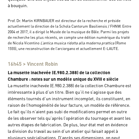
à bouquin.
Prof. Dr. Martin KIRNBAUER est directeur de la recherche et préside
actuellement la direction de la Schola Cantorum Basiliensis / FHNW. Entre
2004 et 2017, il a dirigé le Musée de la musique de Bâle. Parmi les projets
de recherche les plus récents, on compte une édition numérique du traité
de Nicola Vicentino
L’antica musica ridotta alla moderna prattica
(Rome
1555), une reconstruction de l’arciorgano et actuellement E-LAUTE.
16h45 > Vincent Robin
La musette inachevée (E.980.2.388) de la collection
Chambure : notes sur un modèle unique du XVIII e siècle
La musette inachevée (E.980.2.388) de la collection Chambure est
intéressante à plus d’un titre. Bien qu’il ne s’agisse que des
éléments tournés d’un instrument incomplet, ils constituent, en
raison de l’homogénéité de leur facture, un modèle de référence.
Le fait qu’ils n’aient pas subi de modifications permet en outre
de les observer tels qu’après l’opération du tournage et avant les
autres étapes de fabrication. De plus, leur état met en évidence
la division du travail au sein d’un atelier qui faisait appel à
plusieurs spécialisations. D’après ses dimensions, on peut