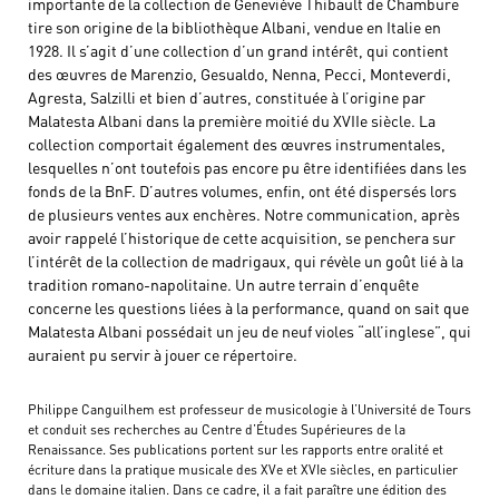
importante de la collection de Geneviève Thibault de Chambure
tire son origine de la bibliothèque Albani, vendue en Italie en
1928. Il s’agit d’une collection d’un grand intérêt, qui contient
des œuvres de Marenzio, Gesualdo, Nenna, Pecci, Monteverdi,
Agresta, Salzilli et bien d’autres, constituée à l’origine par
Malatesta Albani dans la première moitié du XVIIe siècle. La
collection comportait également des œuvres instrumentales,
lesquelles n’ont toutefois pas encore pu être identifiées dans les
fonds de la BnF. D’autres volumes, enfin, ont été dispersés lors
de plusieurs ventes aux enchères. Notre communication, après
avoir rappelé l’historique de cette acquisition, se penchera sur
l’intérêt de la collection de madrigaux, qui révèle un goût lié à la
tradition romano-napolitaine. Un autre terrain d’enquête
concerne les questions liées à la performance, quand on sait que
Malatesta Albani possédait un jeu de neuf violes “all’inglese”, qui
auraient pu servir à jouer ce répertoire.
Philippe Canguilhem est professeur de musicologie à l’Université de Tours
et conduit ses recherches au Centre d’Études Supérieures de la
Renaissance. Ses publications portent sur les rapports entre oralité et
écriture dans la pratique musicale des XVe et XVIe siècles, en particulier
dans le domaine italien. Dans ce cadre, il a fait paraître une édition des