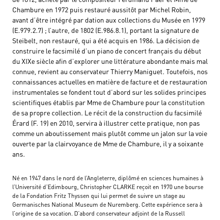
Chambure en 1972 puis restauré aussitôt par Michel Robin,
avant d’être intégré par dation aux collections du Musée en 1979
(E.979.2.7) ; l’autre, de 1802 (E.986.8.1), portant la signature de
Steibelt, non restauré, qui a été acquis en 1986. La décision de
construire le facsimilé d’un piano de concert français du début
du XIXe siècle afin d’explorer une littérature abondante mais mal
connue, revient au conservateur Thierry Maniguet. Toutefois, nos
connaissances actuelles en matière de facture et de restauration
instrumentales se fondent tout d’abord sur les solides principes
scientifiques établis par Mme de Chambure pour la constitution
de sa propre collection. Le récit de la construction du facsimilé
Érard (F. 19) en 2010, servira à illustrer cette pratique, non pas
comme un aboutissement mais plutôt comme un jalon sur la voie
ouverte par la clairvoyance de Mme de Chambure, il y a soixante
ans.
Né en 1947 dans le nord de l’Angleterre, diplômé en sciences humaines à
l’Université d’Edimbourg, Christopher CLARKE reçoit en 1970 une bourse
de la Fondation Fritz Thyssen qui lui permet de suivre un stage au
Germanisches National Museum de Nuremberg. Cette expérience sera à
l’origine de sa vocation. D’abord conservateur adjoint de la Russell