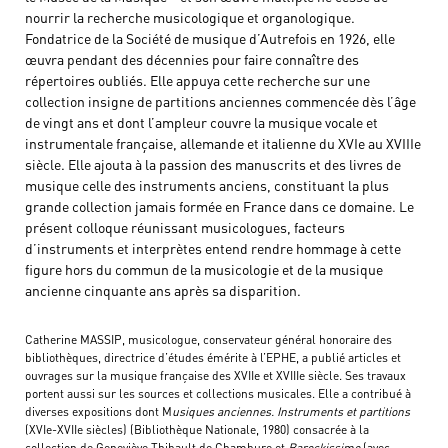
nourrir la recherche musicologique et organologique.
Fondatrice de la Société de musique d’Autrefois en 1926, elle
œuvra pendant des décennies pour faire connaître des
répertoires oubliés. Elle appuya cette recherche sur une
collection insigne de partitions anciennes commencée dès l’âge
de vingt ans et dont l’ampleur couvre la musique vocale et
instrumentale française, allemande et italienne du XVIe au XVIIIe
siècle. Elle ajouta à la passion des manuscrits et des livres de
musique celle des instruments anciens, constituant la plus
grande collection jamais formée en France dans ce domaine. Le
présent colloque réunissant musicologues, facteurs
d’instruments et interprètes entend rendre hommage à cette
figure hors du commun de la musicologie et de la musique
ancienne cinquante ans après sa disparition.
Catherine MASSIP, musicologue, conservateur général honoraire des
bibliothèques, directrice d’études émérite à l’EPHE, a publié articles et
ouvrages sur la musique française des XVIIe et XVIIIe siècle. Ses travaux
portent aussi sur les sources et collections musicales. Elle a contribué à
diverses expositions dont M
usiques anciennes. Instruments et partitions
(XVIe-XVIIe siècles) (Bibliothèque Nationale, 1980) consacrée à la
collection de Geneviève Thibault de Chambure et
Barockissimo
(avec