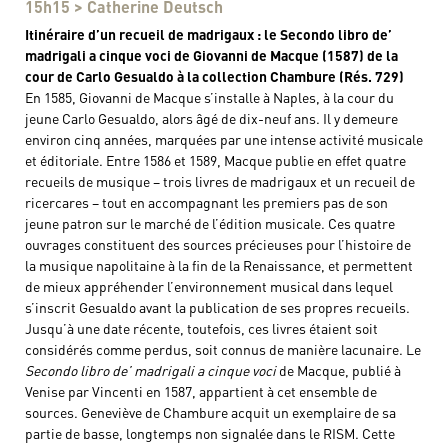
15h15 > Catherine Deutsch
Itinéraire d’un recueil de madrigaux : le Secondo libro de’
madrigali a cinque voci de Giovanni de Macque (1587) de la
cour de Carlo Gesualdo à la collection Chambure (Rés. 729)
En 1585, Giovanni de Macque s’installe à Naples, à la cour du
jeune Carlo Gesualdo, alors âgé de dix-neuf ans. Il y demeure
environ cinq années, marquées par une intense activité musicale
et éditoriale. Entre 1586 et 1589, Macque publie en effet quatre
recueils de musique – trois livres de madrigaux et un recueil de
ricercares – tout en accompagnant les premiers pas de son
jeune patron sur le marché de l’édition musicale. Ces quatre
ouvrages constituent des sources précieuses pour l’histoire de
la musique napolitaine à la fin de la Renaissance, et permettent
de mieux appréhender l’environnement musical dans lequel
s’inscrit Gesualdo avant la publication de ses propres recueils.
Jusqu’à une date récente, toutefois, ces livres étaient soit
considérés comme perdus, soit connus de manière lacunaire. Le
Secondo libro de’ madrigali a cinque voci
de Macque, publié à
Venise par Vincenti en 1587, appartient à cet ensemble de
sources. Geneviève de Chambure acquit un exemplaire de sa
partie de basse, longtemps non signalée dans le RISM. Cette