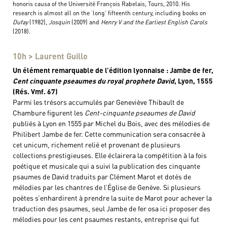
honoris causa of the Université François Rabelais, Tours, 2010. His
research is almost all on the ‘long’ fifteenth century, including books on
Dufay
(1982),
Josquin
(2009) and
Henry V and the Earliest English Carols
(2018).
10h > Laurent Guillo
Un élément remarquable de l’édition lyonnaise : Jambe de fer,
Cent cinquante pseaumes du royal prophete David
, Lyon, 1555
(Rés. Vmf. 67)
Parmi les trésors accumulés par Geneviève Thibault de
Chambure figurent les
Cent-cinquante pseaumes de David
publiés à Lyon en 1555 par Michel du Bois, avec des mélodies de
Philibert Jambe de fer. Cette communication sera consacrée à
cet unicum, richement relié et provenant de plusieurs
collections prestigieuses. Elle éclairera la compétition à la fois
poétique et musicale qui a suivi la publication des cinquante
psaumes de David traduits par Clément Marot et dotés de
mélodies par les chantres de l’Église de Genève. Si plusieurs
poètes s’enhardirent à prendre la suite de Marot pour achever la
traduction des psaumes, seul Jambe de fer osa ici proposer des
mélodies pour les cent psaumes restants, entreprise qui fut