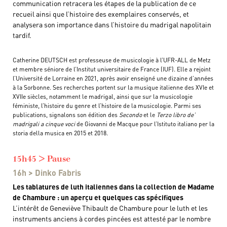
communication retracera les étapes de la publication de ce
recueil ainsi que l’histoire des exemplaires conservés, et
analysera son importance dans l’histoire du madrigal napolitain
tardif.
Catherine DEUTSCH est professeuse de musicologie à l’UFR-ALL de Metz
et membre séniore de l’Institut universitaire de France (IUF). Elle a rejoint
l’Université de Lorraine en 2021, après avoir enseigné une dizaine d’années
à la Sorbonne. Ses recherches portent sur la musique italienne des XVIe et
XVIIe siècles, notamment le madrigal, ainsi que sur la musicologie
féministe, l’histoire du genre et l’histoire de la musicologie. Parmi ses
publications, signalons son édition des
Secondo
et le
Terzo libro de’
madrigali a cinque voci
de Giovanni de Macque pour l’Istituto italiano per la
storia della musica en 2015 et 2018.
15h45 > Pause
16h > Dinko Fabris
Les tablatures de luth italiennes dans la collection de Madame
de Chambure : un aperçu et quelques cas spécifiques
L’intérêt de Geneviève Thibault de Chambure pour le luth et les
instruments anciens à cordes pincées est attesté par le nombre