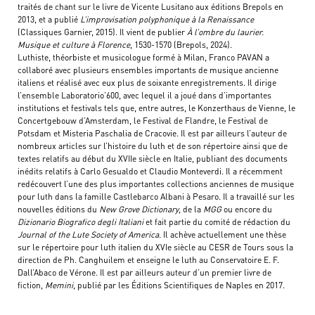
traités de chant sur le livre de Vicente Lusitano aux éditions Brepols en
2013, et a publié
L’improvisation polyphonique à la Renaissance
(Classiques Garnier, 2015). Il vient de publier
À l’ombre du laurier.
Musique et culture à Florence
, 1530-1570 (Brepols, 2024).
Luthiste, théorbiste et musicologue formé à Milan, Franco PAVAN a
collaboré avec plusieurs ensembles importants de musique ancienne
italiens et réalisé avec eux plus de soixante enregistrements. Il dirige
l’ensemble Laboratorio’600, avec lequel il a joué dans d’importantes
institutions et festivals tels que, entre autres, le Konzerthaus de Vienne, le
Concertgebouw d’Amsterdam, le Festival de Flandre, le Festival de
Potsdam et Misteria Paschalia de Cracovie. Il est par ailleurs l’auteur de
nombreux articles sur l’histoire du luth et de son répertoire ainsi que de
textes relatifs au début du XVIIe siècle en Italie, publiant des documents
inédits relatifs à Carlo Gesualdo et Claudio Monteverdi. Il a récemment
redécouvert l’une des plus importantes collections anciennes de musique
pour luth dans la famille Castlebarco Albani à Pesaro. Il a travaillé sur les
nouvelles éditions du
New Grove Dictionary
, de la
MGG
ou encore du
Dizionario Biografico degli Italiani
et fait partie du comité de rédaction du
Journal of the Lute Society of America
. Il achève actuellement une thèse
sur le répertoire pour luth italien du XVIe siècle au CESR de Tours sous la
direction de Ph. Canghuilem et enseigne le luth au Conservatoire E. F.
Dall’Abaco de Vérone. Il est par ailleurs auteur d’un premier livre de
fiction,
Memini
, publié par les Éditions Scientifiques de Naples en 2017.