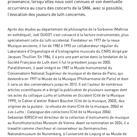
provenance, lorsqu’elles nous sont connues et son éventuelle
occurrence au cours des concerts de la SMA, avec si possible,
l’évocation des joueurs de luth concernés.
Après des études au département de philosophie de la Sorbonne (Maîtrise
en esthétique), Joël DUGOT s’est consacré à la facture instrumentale, plus
spécialement celle du luth occidental. Fondateur en 1977 de la revue
Musique ancienne, il fut de 1982 à 1993 un collaborateur régulier du
Laboratoire d’Organologie et d’Iconographie musicale du CNRS dirigé par
Jacques Thuillier. En 1984, il a pris une part active dans la fondation de la
Société Française de Luth dont il fut le président jusqu’en 2005.
Parallèlement, il avait intégré en 1987 le Musée Instrumental du
Conservatoire National Supérieur de musique et de danse de Paris, qui
deviendra en 1997 le Musée de la Musique (Philharmonie de Paris) et dont
il sera un des conservateurs jusqu’en 2012. Il est l’auteur de nombreux
articles scientifiques et a dirigé la publication de plusieurs ouvrages dont
les actes du colloque
Luths et luthistes en Occident
(Cité de la Musique
1999), le Cahier d’atelier Robert Bouchet (Cité de la musique, 2003),
Aux
origines de la guitare : la vihuela de mano
(Cité de la musique, 2004) et
Les Luths : Catalogue des collections
(Cité de la Musique 2006).
Sebastian KIRSCH est directeur de la collection d’instruments de musique
au Kunsthistorisches Museum de Vienne. Avant sa nomination en 2024, il a
travaillé comme chercheur et conservateur au Germanisches
Nationalmuseum de Nuremberg, à l’université de Leipzig et au Musée de