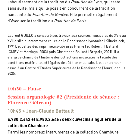
l’aboutissement de la tradition du
Psautier de Lyon
, qui resta
sans suite, mais qui le posait en concurrent de la tradition
naissante du
Psautier de Genève
. Elle permettra également
d’évoquer la tradition du
Psautier de Paris
.
Laurent GUILLO a consacré ses travaux aux sources musicales du XVIe au
XVIIIe siècle, notamment celles de la Renaissance lyonnaise (Klincksieck,
1991), et celles des imprimeurs-libraires Pierre I et Robert III Ballard
(CMBV et Mardaga, 2003) puis Christophe Ballard (Brepols, 2021). Il a
élargi ce champ de l’histoire des collections musicales, à l’étude des
conditions matérielles et légales de l’édition musicale. Il est chercheur
associé au Centre d’Études Supérieures de la Renaissance (Tours) depuis
2025.
10h30 – Pause
Session organologie #2 (Présidente de séance :
Florence Gétreau)
10h45 > Jean-Claude Battault
E.980.2.642 et E.980.2.646 : deux clavecins singuliers de la
collection Chambure
Parmi les nombreux instruments de la collection Chambure