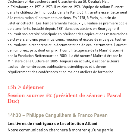
Collection of Harpsichords and Clavichords au St. Cecilia’s Hall
d’Edimbourg de 1971 à 1973, il rejoint en 1974 l’équipe de Adlam Burnett
dans le château de Finchcocks dans le Kent, où il travaille essentiellement
à la restauration d’instruments anciens. En 1978, à Paris, au sein de
l’atelier collectif “Les Tempéraments Inégaux”, il réalise sa première copie
de piano-forte. Installé depuis 1981 dans ses ateliers en Bourgogne, il
poursuit son activité principale en réalisant des copies et des restaurations
de claviers anciens pour musiciens, musées et écoles de musique, tout en
poursuivant la recherche et la documentation de ces instruments. Lauréat
de nombreux prix, dont un prix “Pour l’Intelligence de la Main” discerné
par la Fondation Bettencourt en 2000, il a été nommé Maître d’Art par le
Ministère de la Culture en 2006. Toujours en activité, il est par ailleurs
l’auteur de nombreuses publications scientifiques et il donne
régulièrement des conférences et anime des ateliers de formation.
13h > déjeuner
Session sources #2 (président de séance : Pascal
Duc)
14h30 – Philippe Canguilhem & Franco Pavan
Les livres de madrigaux de la collection Albani
Notre communication cherchera à montrer qu’une partie