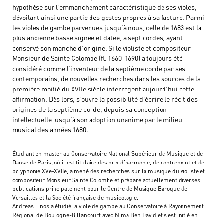
hypothèse sur l’emmanchement caractéristique de ses violes,
dévoilant ainsi une partie des gestes propres à sa facture. Parmi
les violes de gambe parvenues jusqu’à nous, celle de 1683 est la
plus ancienne basse signée et datée, à sept cordes, ayant
conservé son manche d’origine. Si le violiste et compositeur
Monsieur de Sainte Colombe (fl. 1660-1690) a toujours été
considéré comme l’inventeur de la septième corde par ses
contemporains, de nouvelles recherches dans les sources de la
première moitié du XVIIe siècle interrogent aujourd’hui cette
affirmation. Dès lors, s’ouvre la possibilité d’écrire le récit des
origines de la septième corde, depuis sa conception
intellectuelle jusqu’à son adoption unanime par le milieu
musical des années 1680.
Étudiant en master au Conservatoire National Supérieur de Musique et de
Danse de Paris, où il est titulaire des prix d’harmonie, de contrepoint et de
polyphonie XVe-XVIIe, a mené des recherches sur la musique du violiste et
compositeur Monsieur Sainte Colombe et prépare actuellement diverses
publications principalement pour le Centre de Musique Baroque de
Versailles et la Société française de musicologie.
Andreas Linos a étudié la viole de gambe au Conservatoire à Rayonnement
Régional de Boulogne-Billancourt avec Nima Ben David et s’est initié en