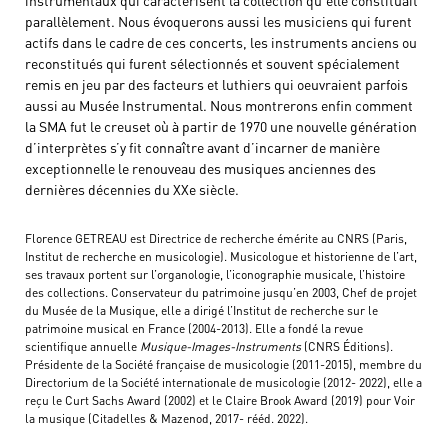
instrumentaux qui caractérisent la collection qu’elle constituait
parallèlement. Nous évoquerons aussi les musiciens qui furent
actifs dans le cadre de ces concerts, les instruments anciens ou
reconstitués qui furent sélectionnés et souvent spécialement
remis en jeu par des facteurs et luthiers qui oeuvraient parfois
aussi au Musée Instrumental. Nous montrerons enfin comment
la SMA fut le creuset où à partir de 1970 une nouvelle génération
d’interprètes s’y fit connaître avant d’incarner de manière
exceptionnelle le renouveau des musiques anciennes des
dernières décennies du XXe siècle.
Florence GETREAU est Directrice de recherche émérite au CNRS (Paris,
Institut de recherche en musicologie). Musicologue et historienne de l’art,
ses travaux portent sur l’organologie, l’iconographie musicale, l’histoire
des collections. Conservateur du patrimoine jusqu’en 2003, Chef de projet
du Musée de la Musique, elle a dirigé l’Institut de recherche sur le
patrimoine musical en France (2004-2013). Elle a fondé la revue
scientifique annuelle
Musique-Images-Instruments
(CNRS Éditions).
Présidente de la Société française de musicologie (2011-2015), membre du
Directorium de la Société internationale de musicologie (2012- 2022), elle a
reçu le Curt Sachs Award (2002) et le Claire Brook Award (2019) pour Voir
la musique (Citadelles & Mazenod, 2017- rééd. 2022).