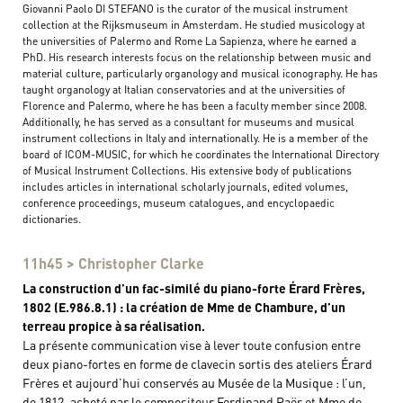
Giovanni Paolo DI STEFANO is the curator of the musical instrument
collection at the Rijksmuseum in Amsterdam. He studied musicology at
the universities of Palermo and Rome La Sapienza, where he earned a
PhD. His research interests focus on the relationship between music and
material culture, particularly organology and musical iconography. He has
taught organology at Italian conservatories and at the universities of
Florence and Palermo, where he has been a faculty member since 2008.
Additionally, he has served as a consultant for museums and musical
instrument collections in Italy and internationally. He is a member of the
board of ICOM-MUSIC, for which he coordinates the International Directory
of Musical Instrument Collections. His extensive body of publications
includes articles in international scholarly journals, edited volumes,
conference proceedings, museum catalogues, and encyclopaedic
dictionaries.
11h45 > Christopher Clarke
La construction d’un fac-similé du piano-forte Érard Frères,
1802 (E.986.8.1) : la création de Mme de Chambure, d’un
terreau propice à sa réalisation.
La présente communication vise à lever toute confusion entre
deux piano-fortes en forme de clavecin sortis des ateliers Érard
Frères et aujourd’hui conservés au Musée de la Musique : l’un,
de 1812, acheté par le compositeur Ferdinand Paër et Mme de