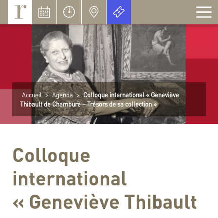
Panneau de gestion des cookies
Accueil
>
Agenda
>
Colloque international « Geneviève
Thibault de Chambure – Trésors de sa collection »
Colloque
international
« Geneviève Thibault