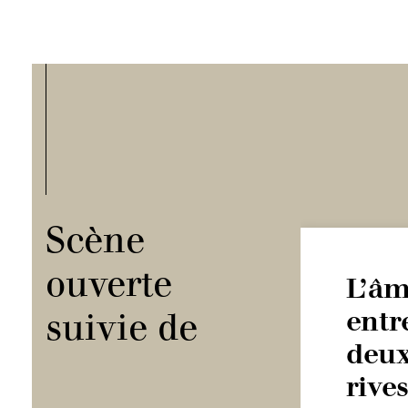
Scène
ouverte
L’â
suivie de
entr
deu
rive