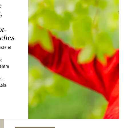
e
,
t-
ches
ste et
la
entre
et
lais