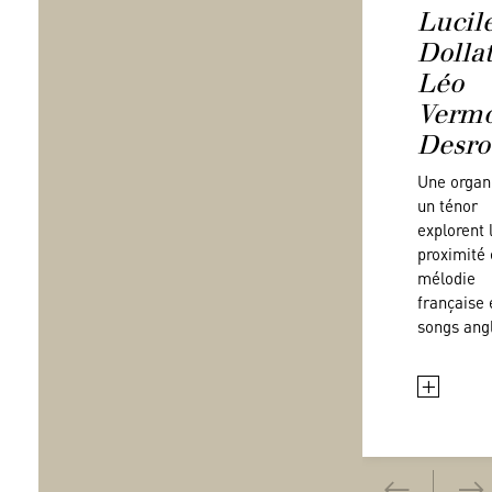
Lucil
Dollat
Léo
Vermo
Desro
Une organi
un ténor
explorent 
proximité 
mélodie
française 
songs ang
+