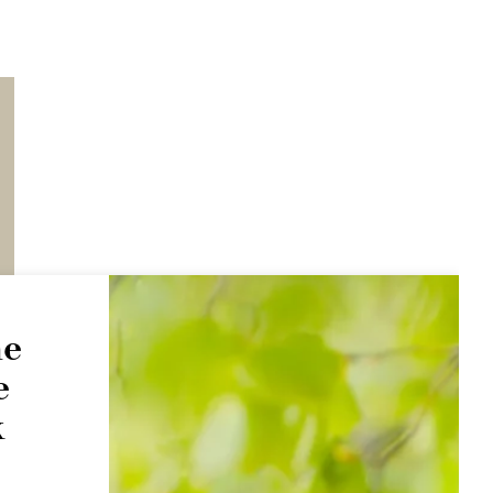
me
e
x
s