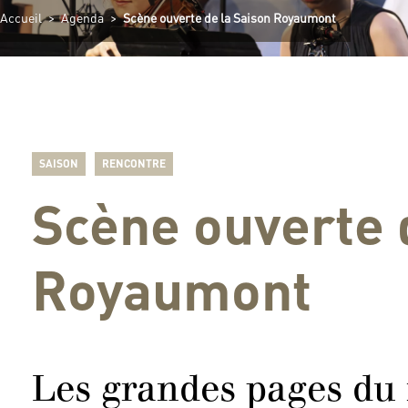
Accueil
>
Agenda
>
Scène ouverte de la Saison Royaumont
SAISON
RENCONTRE
Scène ouverte 
Royaumont
Les grandes pages du 