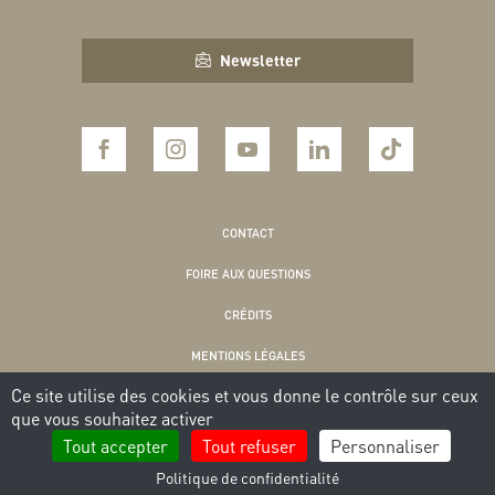
Newsletter
CONTACT
FOIRE AUX QUESTIONS
CRÉDITS
MENTIONS LÉGALES
Ce site utilise des cookies et vous donne le contrôle sur ceux
POLITIQUE DE CONFIDENTIALITÉ
que vous souhaitez activer
COOKIES
Tout accepter
Tout refuser
Personnaliser
Politique de confidentialité