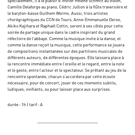
spécialement, il a le plaisir d’inviter Hélène Schmitt au violon,
Camille Delaforge au piano, Cédric Jullion à la flûte traversière et
le baryton-basse Guilhem Worms. Aussi, trois artistes
chorégraphiques du CCN de Tours, Anne-Emmanuelle Deroo,
Akiko Kajihara et Raphaël Cottin, seront à ses côtés pour cette
soirée de partage unique dans le cadre inspirant du grand
réfectoire de l’abbaye. Comme la musique invite à la danse, et
comme la danse reçoit la musique, cette performance se jouera
de compositions instantanées sur des partitions musicales de
différents auteurs, de différentes époques. Elle laissera place à
la rencontre immédiate entre l’oreille et le regard, entre la note
et le geste, entre l’acteur et le spectateur. Se prêtant au jeu de la
rencontre spontanée, chacun s’accordera par cette écoute
nécessaire, pour de concert, jouer de ces moments subtils,
ludiques, vivifiants, ou pour laisser place aux surprises.
durée : 1h | tarif : A