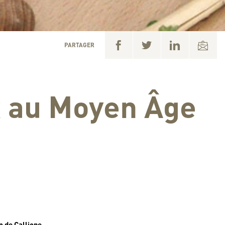
PARTAGER
x au Moyen Âge
m de Calliope