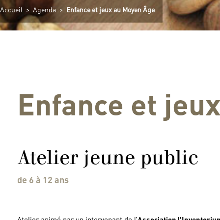
Accueil
>
Agenda
>
Enfance et jeux au Moyen Âge
Enfance et jeu
Atelier jeune public
de 6 à 12 ans
Atelier animé par un intervenant de l’
Association l’Inventoriu