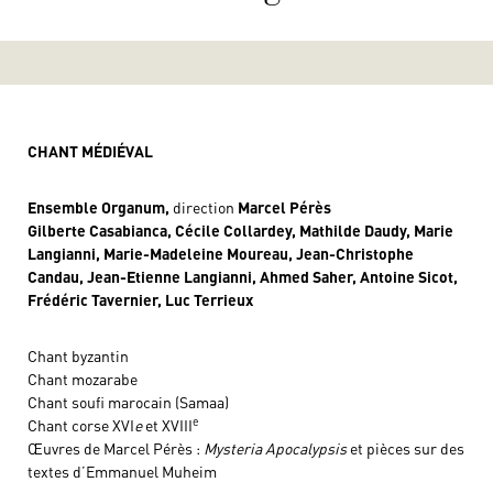
CHANT MÉDIÉVAL
Ensemble Organum,
direction
Marcel Pérès
Gilberte Casabianca, Cécile Collardey, Mathilde Daudy, Marie
Langianni, Marie-Madeleine Moureau, Jean-Christophe
Candau, Jean-Etienne Langianni, Ahmed Saher, Antoine Sicot,
Frédéric Tavernier, Luc Terrieux
Chant byzantin
Chant mozarabe
Chant soufi marocain (Samaa)
e
Chant corse XVI
e
et XVIII
Œuvres de Marcel Pérès :
Mysteria Apocalypsis
et pièces sur des
textes d’Emmanuel Muheim