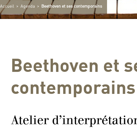
Accueil
>
Agenda
>
Beethoven et ses contemporains
Beethoven et s
contemporains
Atelier d’interprétatio