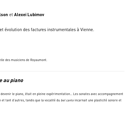
lson
et
Alexei Lubimov
et évolution des factures instrumentales à Vienne.
nelle des musiciens de Royaumont.
e au piano
ait devenir le piano, était en pleine expérimentation… Les sonates avec accompagnement
et tant d’autres, tandis que la vocalité du
bel canto
incarnait une plasticité sonore et