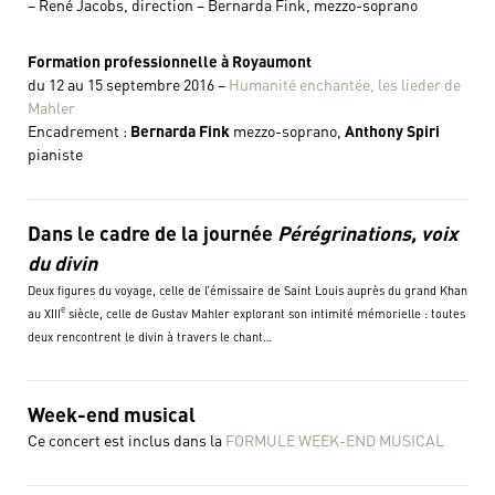
– René Jacobs, direction – Bernarda Fink, mezzo-soprano
Formation professionnelle à Royaumont
du 12 au 15 septembre 2016 –
Humanité enchantée, les lieder de
Mahler
Encadrement :
Bernarda Fink
mezzo-soprano,
Anthony Spiri
pianiste
Dans le cadre de la journée
Pérégrinations, voix
du divin
Deux figures du voyage, celle de l’émissaire de Saint Louis auprès du grand Khan
e
au XIII
siècle, celle de Gustav Mahler explorant son intimité mémorielle : toutes
deux rencontrent le divin à travers le chant…
Week-end musical
Ce concert est inclus dans la
FORMULE WEEK-END MUSICAL