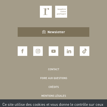
Newsletter
CONTACT
FOIRE AUX QUESTIONS
CRÉDITS
MENTIONS LÉGALES
Ce site utilise des cookies et vous donne le contrôle sur ceux
POLITIQUE DE CONFIDENTIALITÉ