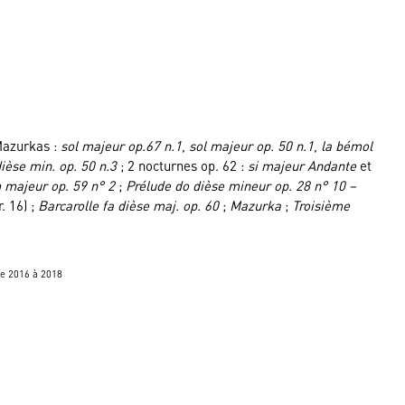
Mazurkas :
sol majeur op.67 n.1
,
sol majeur op. 50 n.1
,
la bémol
ièse min. op. 50 n.3
; 2 nocturnes op. 62 :
si majeur Andante
et
 majeur op. 59 n° 2
;
Prélude do dièse mineur op. 28 n° 10 –
. 16) ;
Barcarolle fa dièse maj. op. 60
;
Mazurka
;
Troisième
e 2016 à 2018