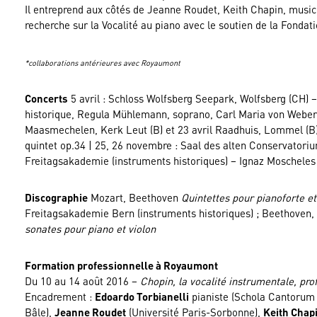
Il entreprend aux côtés de Jeanne Roudet, Keith Chapin, musico
recherche sur la Vocalité au piano avec le soutien de la Fonda
*collaborations antérieures avec Royaumont
Concerts
5 avril : Schloss Wolfsberg Seepark, Wolfsberg (CH) – E
historique, Regula Mühlemann, soprano, Carl Maria von Weber V
Maasmechelen, Kerk Leut (B) et 23 avril Raadhuis, Lommel (B)
quintet op.34 | 25, 26 novembre : Saal des alten Conservatori
Freitagsakademie (instruments historiques) – Ignaz Moscheles
Discographie
Mozart, Beethoven
Quintettes pour pianoforte et
Freitagsakademie Bern (instruments historiques) ; Beethoven
sonates pour piano et violon
Formation professionnelle à Royaumont
Du 10 au 14 août 2016 –
Chopin, la vocalité instrumentale, pro
Encadrement :
Edoardo Torbianelli
pianiste (Schola Cantorum
Bâle),
Jeanne Roudet
(Université Paris-Sorbonne),
Keith Chap