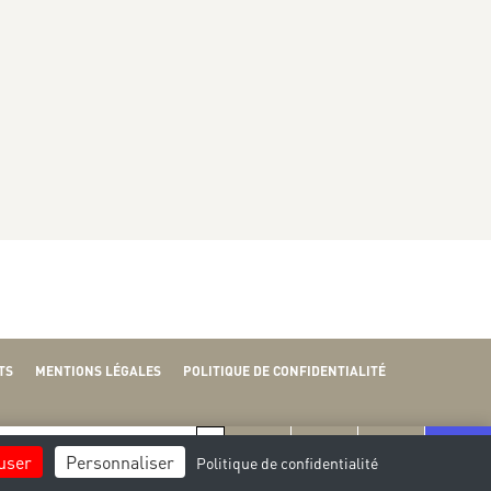
TS
MENTIONS LÉGALES
POLITIQUE DE CONFIDENTIALITÉ
J
V
fuser
Personnaliser
Politique de confidentialité
27
28