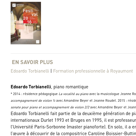
EN SAVOIR PLUS
Edoardo Torbianelli
|
Formation professionnelle à Royaumont
Edoardo Torbianelli
, piano romantique
* 2014 : résidence pédagogique
La vocalité au piano
avec la musicologue Jeanne Rou
accompagnement de violon ½
avec Amandine Beyer et Jeanne Roudet. 2015 : rési
sonate pour piano et accompagnement de violon 2/2
avec Amandine Beyer et Jeann
Edoardo Torbianelli fait partie de la deuxième génération de p
internationaux Durlet 1993 et Bruges en 1995, il est professeu
l’Université Paris-Sorbonne (master pianoforte). En solo, il a e
l’œuvre à découvrir de la compositrice Caroline Boissier-Buttin