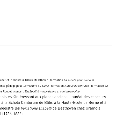
det et le chanteur Ulrich Messthaler ; formation
La sonate pour piano et
dence pédagogique
La vocalité au piano
; formation
Autour du continuo
; formation
La
e Roudet ; concert
Théâtralité mozartienne et contemporaine
ianistes s’intéressant aux pianos anciens. Lauréat des concours
r à la Schola Cantorum de Bâle, à la Haute-Ecole de Berne et à
nregistré les
Variations Diabelli
de Beethoven chez Gramola,
i (1786-1836).