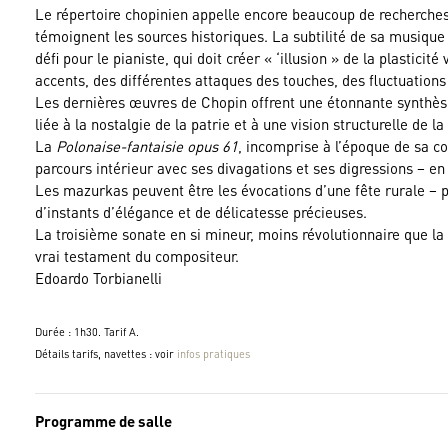
Le répertoire chopinien appelle encore beaucoup de recherches 
témoignent les sources historiques. La subtilité de sa musique e
défi pour le pianiste, qui doit créer « ‘illusion » de la plastici
accents, des différentes attaques des touches, des fluctuations
Les dernières œuvres de Chopin offrent une étonnante synthèse
liée à la nostalgie de la patrie et à une vision structurelle de
La
Polonaise-fantaisie opus 61
, incomprise à l’époque de sa co
parcours intérieur avec ses divagations et ses digressions – 
Les mazurkas peuvent être les évocations d’une fête rurale – pr
d’instants d’élégance et de délicatesse précieuses.
La troisième sonate en si mineur, moins révolutionnaire que 
vrai testament du compositeur.
Edoardo Torbianelli
Durée : 1h30. Tarif A.
Détails tarifs, navettes : voir
infos pratiques
Programme de salle