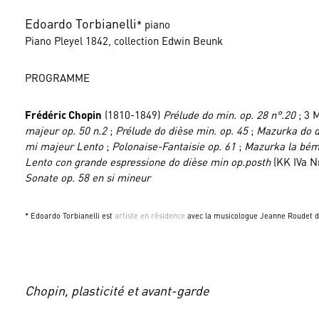
Edoardo Torbianelli
* piano
Piano Pleyel 1842, collection Edwin Beunk
PROGRAMME
Frédéric Chopin
(1810-1849)
Prélude do min. op. 28 n°.20
; 3 
majeur op. 50 n.2
;
Prélude do dièse min. op. 45
;
Mazurka do d
mi majeur Lento
;
Polonaise-Fantaisie op. 61
;
Mazurka la bém
Lento con grande espressione do dièse min op.posth
(KK IVa Nr
Sonate op. 58 en si mineur
* Edoardo Torbianelli est
artiste en résidence
avec la musicologue Jeanne Roudet d
Chopin, plasticité et avant-garde