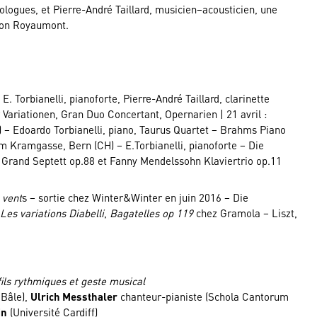
logues, et Pierre-André Taillard, musicien–acousticien, une
tion Royaumont.
. Torbianelli, pianoforte, Pierre-André Taillard, clarinette
ariationen, Gran Duo Concertant, Opernarien | 21 avril :
 – Edoardo Torbianelli, piano, Taurus Quartet – Brahms Piano
um Kramgasse, Bern (CH) – E.Torbianelli, pianoforte – Die
 Grand Septett op.88 et Fanny Mendelssohn Klaviertrio op.11
 vent
s – sortie chez Winter&Winter en juin 2016 – Die
,
Les variations Diabelli
,
Bagatelles op 119
chez Gramola – Liszt,
fils rythmiques et geste musical
 Bâle),
Ulrich Messthaler
chanteur-pianiste (Schola Cantorum
in
(Université Cardiff)