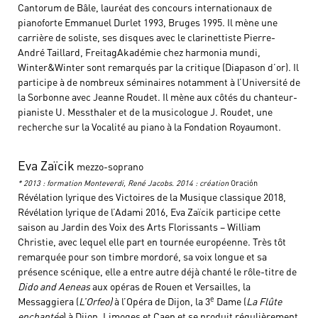
Cantorum de Bâle, lauréat des concours internationaux de
pianoforte Emmanuel Durlet 1993, Bruges 1995. Il mène une
carrière de soliste, ses disques avec le clarinettiste Pierre-
André Taillard, FreitagAkadémie chez harmonia mundi,
Winter&Winter sont remarqués par la critique (Diapason d’or). Il
participe à de nombreux séminaires notamment à l’Université de
la Sorbonne avec Jeanne Roudet. Il mène aux côtés du chanteur-
pianiste U. Messthaler et de la musicologue J. Roudet, une
recherche sur la Vocalité au piano à la Fondation Royaumont.
Eva Zaïcik
mezzo-soprano
* 2013 : formation Monteverdi, René Jacobs. 2014 : création
Oración
Révélation lyrique des Victoires de la Musique classique 2018,
Révélation lyrique de l’Adami 2016, Eva Zaïcik participe cette
saison au Jardin des Voix des Arts Florissants – William
Christie, avec lequel elle part en tournée européenne. Très tôt
remarquée pour son timbre mordoré, sa voix longue et sa
présence scénique, elle a entre autre déjà chanté le rôle-titre de
Dido and Aeneas
aux opéras de Rouen et Versailles, la
e
Messaggiera (
L’Orfeo)
à l’Opéra de Dijon, la 3
Dame (
La Flûte
enchantée
) à Dijon, Limoges et Caen et se produit régulièrement