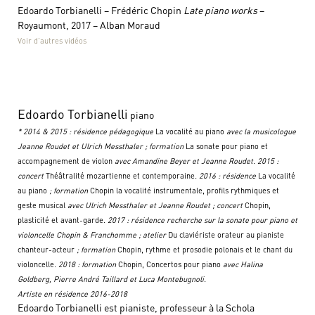
Edoardo Torbianelli – Frédéric Chopin
Late piano works
–
Royaumont, 2017 – Alban Moraud
Voir d’autres vidéos
Edoardo Torbianelli
piano
* 2014 & 2015 : résidence pédagogique
La vocalité au piano
avec la musicologue
Jeanne Roudet et Ulrich Messthaler ; formation
La sonate pour piano et
accompagnement de violon
avec Amandine Beyer et Jeanne Roudet. 2015 :
concert
Théâtralité mozartienne et contemporaine
. 2016 : résidence
La vocalité
au piano
; formation
Chopin la vocalité instrumentale, profils rythmiques et
geste musical
avec Ulrich Messthaler et Jeanne Roudet ; concert
Chopin,
plasticité et avant-garde
. 2017 : résidence recherche sur la sonate pour piano et
violoncelle Chopin & Franchomme ; atelier
Du claviériste orateur au pianiste
chanteur-acteur
; formation
Chopin, rythme et prosodie polonais et le chant du
violoncelle
. 2018 : formation
Chopin, Concertos pour piano
avec Halina
Goldberg, Pierre André Taillard et Luca Montebugnoli.
Artiste en résidence 2016-2018
Edoardo Torbianelli est pianiste, professeur à la Schola