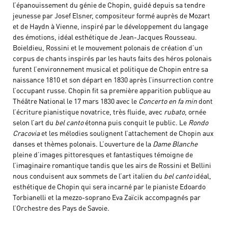
l’épanouissement du génie de Chopin, guidé depuis sa tendre
jeunesse par Josef Elsner, compositeur formé auprès de Mozart
et de Haydn à Vienne, inspiré par le développement du langage
des émotions, idéal esthétique de Jean-Jacques Rousseau.
Boieldieu, Rossini et le mouvement polonais de création d’un
corpus de chants inspirés par les hauts faits des héros polonais
furent l’environnement musical et politique de Chopin entre sa
naissance 1810 et son départ en 1830 après l’insurrection contre
l’occupant russe. Chopin fit sa première apparition publique au
Théâtre National le 17 mars 1830 avec le
Concerto en fa min
dont
l’écriture pianistique novatrice, très fluide, avec
rubato
, ornée
selon l’art du
bel canto
étonna puis conquit le public. Le
Rondo
Cracovia
et les mélodies soulignent l’attachement de Chopin aux
danses et thèmes polonais. L’ouverture de la
Dame Blanche
pleine d’images pittoresques et fantastiques témoigne de
l’imaginaire romantique tandis que les airs de Rossini et Bellini
nous conduisent aux sommets de l’art italien du
bel canto
idéal,
esthétique de Chopin qui sera incarné par le pianiste Edoardo
Torbianelli et la mezzo-soprano Eva Zaïcik accompagnés par
l’Orchestre des Pays de Savoie.