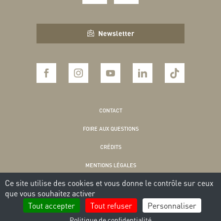
Newsletter
CONTACT
FOIRE AUX QUESTIONS
CRÉDITS
MENTIONS LÉGALES
Ce site utilise des cookies et vous donne le contrôle sur ceux
POLITIQUE DE CONFIDENTIALITÉ
que vous souhaitez activer
COOKIES
Tout accepter
Tout refuser
Personnaliser
Politique de confidentialité