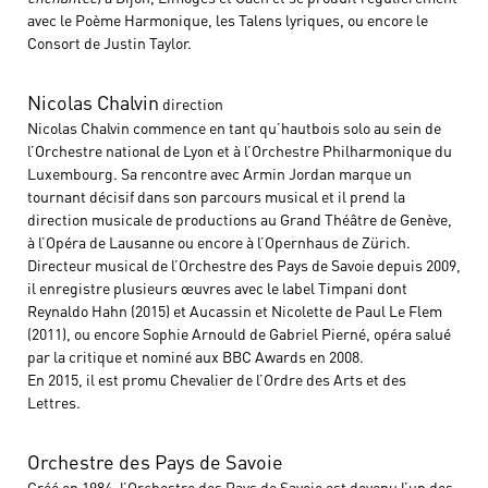
avec le Poème Harmonique, les Talens lyriques, ou encore le
Consort de Justin Taylor.
Nicolas Chalvin
direction
Nicolas Chalvin commence en tant qu’hautbois solo au sein de
l’Orchestre national de Lyon et à l’Orchestre Philharmonique du
Luxembourg. Sa rencontre avec Armin Jordan marque un
tournant décisif dans son parcours musical et il prend la
direction musicale de productions au Grand Théâtre de Genève,
à l’Opéra de Lausanne ou encore à l’Opernhaus de Zürich.
Directeur musical de l’Orchestre des Pays de Savoie depuis 2009,
il enregistre plusieurs œuvres avec le label Timpani dont
Reynaldo Hahn (2015) et Aucassin et Nicolette de Paul Le Flem
(2011), ou encore Sophie Arnould de Gabriel Pierné, opéra salué
par la critique et nominé aux BBC Awards en 2008.
En 2015, il est promu Chevalier de l’Ordre des Arts et des
Lettres.
Orchestre des Pays de Savoie
Créé en 1984, l’Orchestre des Pays de Savoie est devenu l’un des