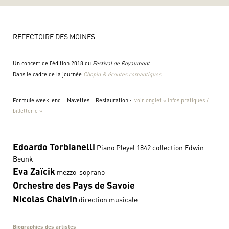
REFECTOIRE DES MOINES
Un concert de l’édition 2018 du
Festival de Royaumont
Dans le cadre de la journée
Chopin & écoutes romantiques
Formule week-end – Navettes – Restauration :
voir onglet « infos pratiques /
billetterie »
Edoardo Torbianelli
Piano Pleyel 1842 collection Edwin
Beunk
Eva Zaïcik
mezzo-soprano
Orchestre des Pays de Savoie
Nicolas Chalvin
direction musicale
Biographies des artistes