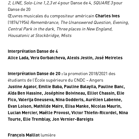
2
,
LINE
,
Solo-Line 1,2,3 et 4
pour Danse de 4,
SQUARE 3
pour
Danse de 20
Œuvres musicales du compositeur américain
Charles Ives
(1874/1954)
Remembrance, The Unanswered Question, Evening,
Central Park in the dark, Three places in New England,
Housatonic at Stockbridge, Mists
Interprétation Danse de 4
Alice Lada, Vera Gorbatcheva, Alexis Jestin, José Meireles
Interprétation Danse de 20 :
la promotion 2018/2021 des
étudiants de l’École supérieure du CNDC – Angers
Justine Agator, Emilie Baba, Pauline Balayila, Pauline Banc,
Aïda Ben Hassine, Joséphine Boivineau, Elliot Chassin, Elie
Fico, Valerija Gneuseva, Nina Godderis, Aurélien Labenne,
Evan Loison, Mathilde Maire, Elisa Manke, Nicolas Maurin,
Lucian Mercier, Maëlle Provost, Victor Thiefin-Ricordel, Nina
Tourte, Elie Tremblay, Jon Vernier-Bareigts
François Maillot
lumière