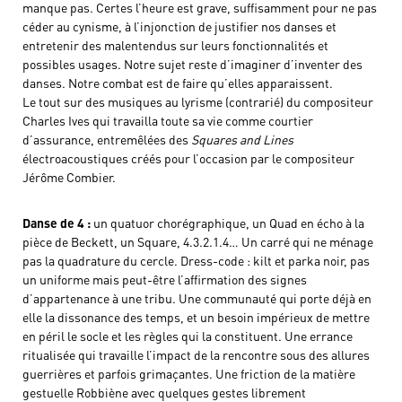
manque pas. Certes l’heure est grave, suffisamment pour ne pas
céder au cynisme, à l’injonction de justifier nos danses et
entretenir des malentendus sur leurs fonctionnalités et
possibles usages. Notre sujet reste d’imaginer d’inventer des
danses. Notre combat est de faire qu’elles apparaissent.
Le tout sur des musiques au lyrisme (contrarié) du compositeur
Charles Ives qui travailla toute sa vie comme courtier
d’assurance, entremêlées des
Squares and Lines
électroacoustiques créés pour l’occasion par le compositeur
Jérôme Combier.
Danse de 4 :
un quatuor chorégraphique, un Quad en écho à la
pièce de Beckett, un Square, 4.3.2.1.4… Un carré qui ne ménage
pas la quadrature du cercle. Dress-code : kilt et parka noir, pas
un uniforme mais peut-être l’affirmation des signes
d’appartenance à une tribu. Une communauté qui porte déjà en
elle la dissonance des temps, et un besoin impérieux de mettre
en péril le socle et les règles qui la constituent. Une errance
ritualisée qui travaille l’impact de la rencontre sous des allures
guerrières et parfois grimaçantes. Une friction de la matière
gestuelle Robbiène avec quelques gestes librement