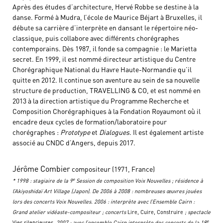
Après des études d’architecture, Hervé Robbe se destine à la
danse. Formé à Mudra, l’école de Maurice Béjart à Bruxelles, il
débute sa carrière d’interprète en dansant le répertoire néo-
classique, puis collabore avec différents chorégraphes
contemporains. Dès 1987, il fonde sa compagnie : le Marietta
secret. En 1999, il est nommé directeur artistique du Centre
Chorégraphique National du Havre Haute-Normandie qu’il
quitte en 2012. Il continue son aventure au sein de sa nouvelle
structure de production, TRAVELLING & CO, et est nommé en
2013 à la direction artistique du Programme Recherche et
Composition Chorégraphiques à la Fondation Royaumont où il
encadre deux cycles de formation/laboratoire pour
chorégraphes :
Prototype
et
Dialogues
. Il est également artiste
associé au CNDC d’Angers, depuis 2017.
Jérôme Combier
compositeur (1971, France)
e
* 1998 : stagiaire de la 9
Session de composition Voix Nouvelles ; résidence à
l’Akiyoshidaï Art Village (Japon). De 2006 à 2008 : nombreuses œuvres jouées
lors des concerts Voix Nouvelles. 2006 : interprète avec l’Ensemble Cairn :
Grand atelier vidéaste-compositeur ; concerts
Lire, Cuire, Construire
; spectacle
e
Vies silencieuses
. 2007 : avec l’ensemble Cairn interprète des concerts de la 18