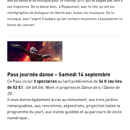
end de danse et de musique pour ce Festival 2019, qui ne bégaie pas face à
ses tropismes. De la danse donc, à Royaumont, avec le chic qu’ont les
chorégraphes de dialoguer en liberté avec toutes les musiques. De la
musique, avec l’esprit d’audace qu’ont certains musiciens à bouleverser la
forme du concert.
Pass journée danse – Samedi 14 septembre
Ce Pass inclut
3 spectacles
au tarif préférentiel de
34 € (au lieu
de 52 €)
:
GA GA GA
,
Work in progress
et
Danse de 4 / Danse de
20
.
Il vous donne également accès au monument, aux trois jardins
remarquables, aux rencontres, expositions, projection (selon le
programme du jour), aux visites guidées et au parcours de visite
numérique…