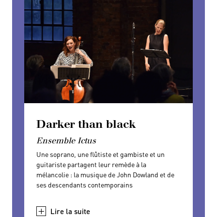
Darker than black
So Schnell
Burning Bright
Ensemble Ictus
Dominique Bagouet, Catherine
Les percussions de Strasbourg
Legrand
Une soprano, une flûtiste et gambiste et un
Le grand retour à Royaumont d’un ensemble
Cette reprise de la pièce de Dominique Bagouet
guitariste partagent leur remède à la
incontournable, avec un chef d’œuvre récent qui
montre que ses lignes claires et harmonieuses
mélancolie : la musique de John Dowland et de
mobilise tout l’univers de la percussion.
n’ont pas pris une ride. So Schnell est un
ses descendants contemporains
classique !
+
+