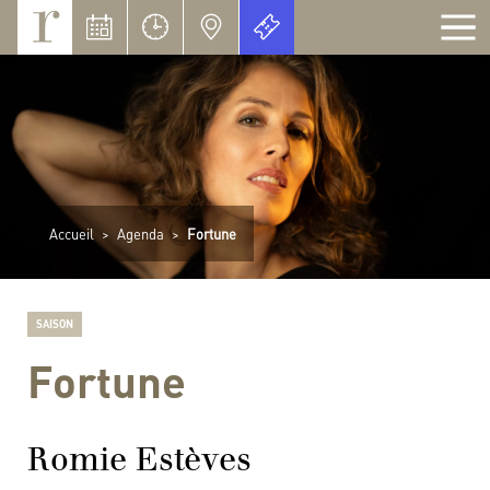
Panneau de gestion des cookies
Accueil
>
Agenda
>
Fortune
SAISON
Fortune
Romie Estèves