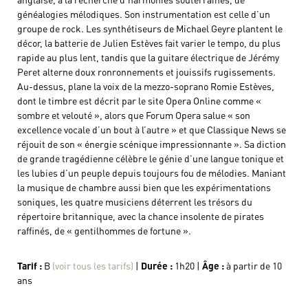
généalogies mélodiques. Son instrumentation est celle d’un
groupe de rock. Les synthétiseurs de Michael Geyre plantent le
décor, la batterie de Julien Estèves fait varier le tempo, du plus
rapide au plus lent, tandis que la guitare électrique de Jérémy
Peret alterne doux ronronnements et jouissifs rugissements.
Au-dessus, plane la voix de la mezzo-soprano Romie Estèves,
dont le timbre est décrit par le site Opera Online comme «
sombre et velouté », alors que Forum Opera salue « son
excellence vocale d’un bout à l’autre » et que Classique News se
réjouit de son « énergie scénique impressionnante ». Sa diction
de grande tragédienne célèbre le génie d’une langue tonique et
les lubies d’un peuple depuis toujours fou de mélodies. Maniant
la musique de chambre aussi bien que les expérimentations
soniques, les quatre musiciens déterrent les trésors du
répertoire britannique, avec la chance insolente de pirates
raffinés, de « gentilhommes de fortune ».
Tarif :
B
(voir tous les tarifs)
|
Durée :
1h20 |
Âge :
à partir de 10
ans