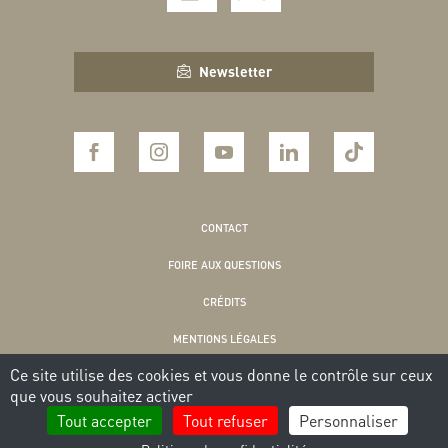
Newsletter
CONTACT
FOIRE AUX QUESTIONS
CRÉDITS
MENTIONS LÉGALES
Ce site utilise des cookies et vous donne le contrôle sur ceux
POLITIQUE DE CONFIDENTIALITÉ
que vous souhaitez activer
COOKIES
Tout accepter
Tout refuser
Personnaliser