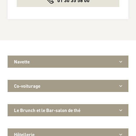
01 30 35 58 00
Navette
Co-voiturage
Le Brunch et le Bar-salon de thé
Hôtellerie