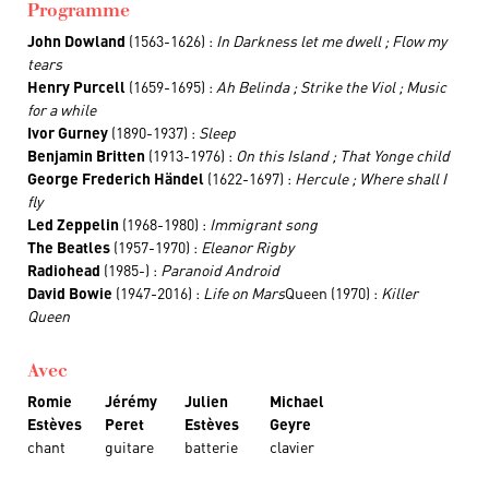
Programme
John Dowland
(1563-1626) :
In Darkness let me dwell ; Flow my
tears
Henry Purcell
(1659-1695) :
Ah Belinda ; Strike the Viol ; Music
for a while
Ivor Gurney
(1890-1937) :
Sleep
Benjamin Britten
(1913-1976) :
On this Island ; That Yonge child
George Frederich Händel
(1622-1697) :
Hercule ; Where shall I
fly
Led Zeppelin
(1968-1980) :
Immigrant song
The Beatles
(1957-1970) :
Eleanor Rigby
Radiohead
(1985-) :
Paranoid Android
David Bowie
(1947-2016) :
Life on Mars
Queen (1970) :
Killer
Queen
Avec
Romie
Jérémy
Julien
Michael
Estèves
Peret
Estèves
Geyre
chant
guitare
batterie
clavier