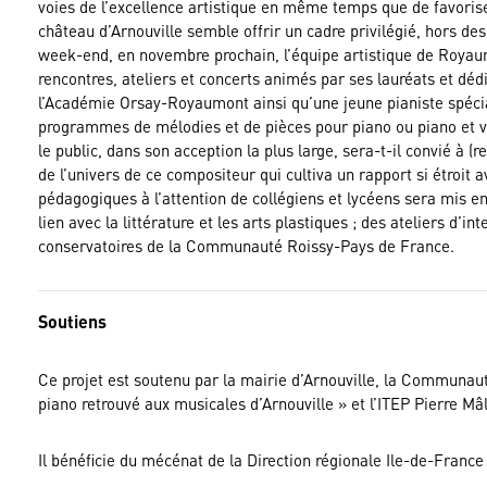
voies de l’excellence artistique en même temps que de favorise
château d’Arnouville semble offrir un cadre privilégié, hors des
week-end, en novembre prochain, l’équipe artistique de Roya
rencontres, ateliers et concerts animés par ses lauréats et dé
l’Académie Orsay-Royaumont ainsi qu’une jeune pianiste spécia
programmes de mélodies et de pièces pour piano ou piano et vio
le public, dans son acception la plus large, sera-t-il convié à 
de l’univers de ce compositeur qui cultiva un rapport si étroit
pédagogiques à l’attention de collégiens et lycéens sera mis en 
lien avec la littérature et les arts plastiques ; des ateliers d’
conservatoires de la Communauté Roissy-Pays de France.
Soutiens
Ce projet est soutenu par la mairie d’Arnouville, la Communau
piano retrouvé aux musicales d’Arnouville » et l’ITEP Pierre Mâ
Il bénéficie du mécénat de la Direction régionale Ile-de-Franc