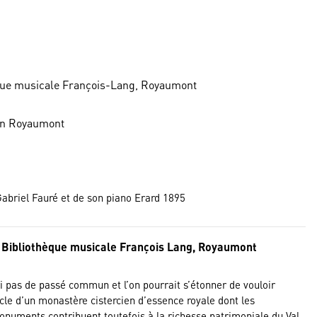
que musicale François-Lang, Royaumont
ion Royaumont
abriel Fauré et de son piano Erard 1895
 Bibliothèque musicale François Lang, Royaumont
i pas de passé commun et l’on pourrait s’étonner de vouloir
cle d’un monastère cistercien d’essence royale dont les
numents contribuent toutefois à la richesse patrimoniale du Val