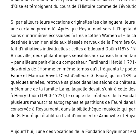
d’Oise et témoignent du cours de l’Histoire comme de l’évolutio
Si par ailleurs leurs vocations originelles les distinguent, leurs
une certaine proximité. Après que Royaumont servit d’hôpital d
soins d’infirmières écossaises (« Les Scottish Women ») – le châ
destinée à venir en aide aux blessés nerveux de la Première Gu
fait d’initiatives individuelles : celles d’Edouard Goüin (1876
Arnouville, deux philanthropes sensibles aux causes humanitai
– par ailleurs petit-fils du compositeur Ferdinand Hérold (1791
des droits de l’Homme en même temps qu’il fréquenta le poète 
Fauré et Maurice Ravel. C’est d’ailleurs G. Fauré, qui en 1895 a
quelques années, retrouvé sa place dans les salons du château
mélomane de la famille Lang, laquelle devait s’unir à celle de
à Henry Goüin (1900-1977), le couple de créateurs de la Fonda
plusieurs manuscrits autographes et partitions de Fauré dans l
conservée à Royaumont, dans la bibliothèque musicale qui port
de G. Fauré qui établit un trait d’union entre Arnouville et Roy
Aujourd’hui, l’une des vocations de la Fondation Royaumont es