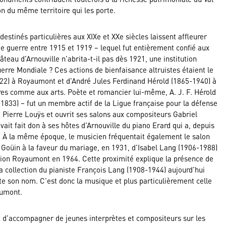
n du même territoire qui les porte.
 destinés particulières aux XIXe et XXe siècles laissent affleurer
e guerre entre 1915 et 1919 – lequel fut entièrement confié aux
teau d’Arnouville n’abrita-t-il pas dès 1921, une institution
erre Mondiale ? Ces actions de bienfaisance altruistes étaient le
-1922) à Royaumont et d’André Jules Ferdinand Hérold (1865-1940) à
res comme aux arts. Poète et romancier lui-même, A. J. F. Hérold
-1833) – fut un membre actif de la Ligue française pour la défense
Pierre Louÿs et ouvrit ses salons aux compositeurs Gabriel
vait fait don à ses hôtes d’Arnouville du piano Erard qui a, depuis
. À la même époque, le musicien fréquentait également le salon
s Goüin à la faveur du mariage, en 1931, d’Isabel Lang (1906-1988)
tion Royaumont en 1964. Cette proximité explique la présence de
a collection du pianiste François Lang (1908-1944) aujourd’hui
e son nom. C’est donc la musique et plus particulièrement celle
aumont.
t d’accompagner de jeunes interprètes et compositeurs sur les