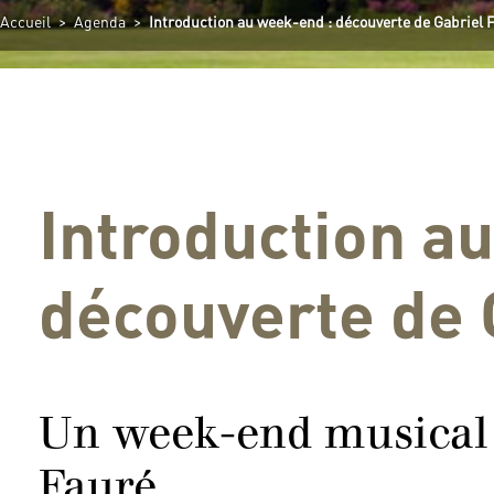
Accueil
>
Agenda
>
Introduction au week-end : découverte de Gabriel 
Introduction a
découverte de 
Un week-end musical 
Fauré