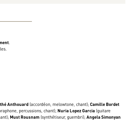
ument
.
les.
thé Anthouard
(accordéon, melowtone, chant);
Camille Bordet
braphone, percussions, chant);
Nuria Lopez Garcia
(guitare
hant);
Must Rousnam
(synthétiseur, guembri);
Angela Simonyan