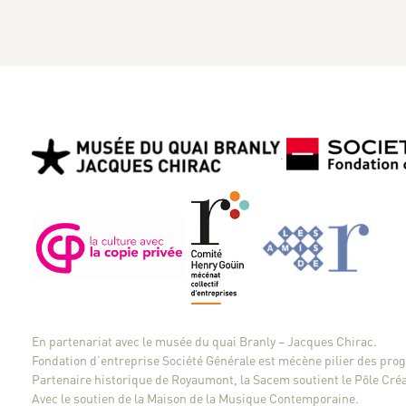
.
En partenariat avec
le musée du quai Branly – Jacques Chirac
.
Fondation d’entreprise Société Générale
est mécène pilier des pr
Partenaire historique de Royaumont,
la Sacem
soutient le Pôle Cré
Avec le soutien de
la Maison de la Musique Contemporaine
.