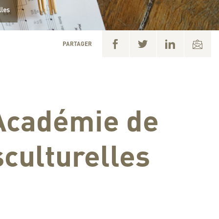
lles
PARTAGER
’Académie de
culturelles