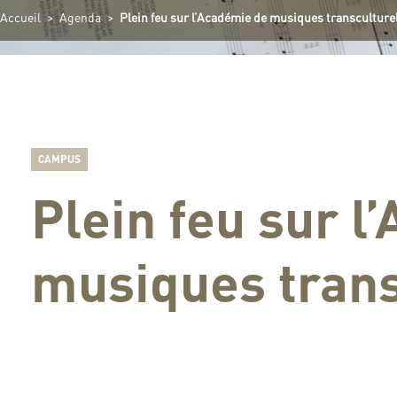
Accueil
>
Agenda
>
Plein feu sur l’Académie de musiques transculture
CAMPUS
Plein feu sur l
musiques trans