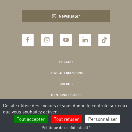
Newsletter
CONTACT
FOIRE AUX QUESTIONS
CRÉDITS
MENTIONS LÉGALES
Ce site utilise des cookies et vous donne le contrôle sur ceux
POLITIQUE DE CONFIDENTIALITÉ
que vous souhaitez activer
COOKIES
Tout accepter
Tout refuser
Personnaliser
Politique de confidentialité