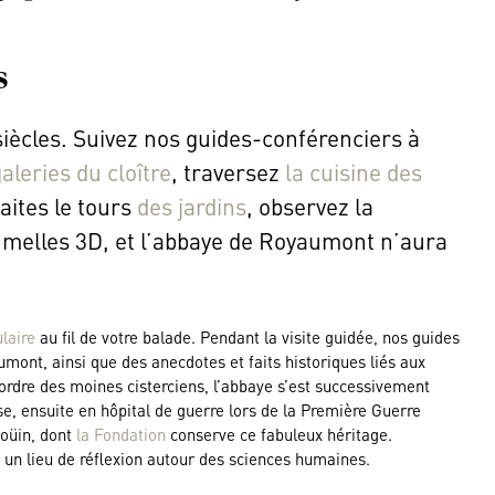
s
iècles. Suivez nos guides-conférenciers à
aleries du cloître
, traversez
la cuisine des
faites le tours
des jardins
, observez la
 jumelles 3D, et l’abbaye de Royaumont n’aura
laire
au fil de votre balade. Pendant la visite guidée, nos guides
ont, ainsi que des anecdotes et faits historiques liés aux
’ordre des moines cisterciens, l’abbaye s’est successivement
se, ensuite en hôpital de guerre lors de la Première Guerre
Goüin, dont
la Fondation
conserve ce fabuleux héritage.
t un lieu de réflexion autour des sciences humaines.