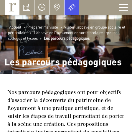
Panneau de gestion des cookies
Accueil
>
Préparer ma visite
>
Visiter l’abbaye en groupe scolaire et
périscolaire
>
L’abbaye de Royaumont en sortie scolaire : groupes
collèges et lycées
>
Les parcours pédagogiques
Les parcours pédagogiques
Nos parcours pédagogiques ont pour objectifs
d’associer la découverte du patrimoine de
Royaumont à une pratique artistique, et de
saisir les étapes de travail permettant de porter
à la scène une création. Ces propositions