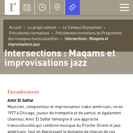
Panneau de gestion des cookies
Accueil
>
Le projet culturel
>
Le Campus Royaumont
>
Précédentes formations
>
Précédentes formations du Programme
des musiques transculturelles
>
Intersections : Maqams et
improvisations jazz
Intersections : Maqams et
improvisations jazz
Encadrement
Amir El Saffar
Musicien, compositeur et improvisateur irako-américain, né en
1977 à Chicago, joueur de trompette et de santur, et également
chanteur, Amir El Saffar témoigne d’une approche
transculturelle qui combine musique du Proche-Orient et jazz
américain, tout en élargissant le domaine de chacun de ces