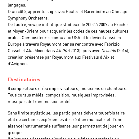
langages.
D’un côté, apprentissage avec Boulez et Barenboïm au Chicago
Symphony Orchestra.
De l’autre, voyage initiatique studieux de 2002 à 2007 au Proche
et Moyen-Orient pour acquérir les codes de ces hautes cultures
orales. Compositeur reconnu aux USA, il le devient aussi en
Europe à travers Royaumont par sa rencontre avec Fabrizio
Cassol et Aka Moon dans
AlefBa
(2013), puis avec
Oración
(2014),
création présentée par Royaumont aux Festivals d’Aix et
d’Avignon.
Destinataires
8 compositeurs et/ou improvisateurs, musiciens ou chanteurs.
Tous cursus mêlés (composition, musiques improvisées,
musiques de transmission orale).
Sans limite stylistique, les participants doivent toutefois faire
état de certaines expériences de création musicale, et d’une
aisance instrumentale suffisante leur permettant de jouer en
groupe.
Il n’est pas nécessaire d’avoir une expérience préalable du