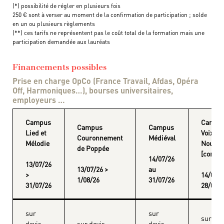
(*) possibilité de régler en plusieurs fois
250 € sont à verser au moment de la confirmation de participation ; solde
en un ou plusieurs règlements
(**) ces tarifs ne représentent pas le coût total de la formation mais une
participation demandée aux lauréats
Financements possibles
Prise en charge OpCo (France Travail, Afdas, Opéra
Off, Harmoniques…), bourses universitaires,
employeurs …
Campus
Campu
Campus
Campus
Lied et
Voix
Couronnement
Médiéval
Mélodie
Nouvel
de Poppée
[compo
14/07/26
13/07/26
13/07/26 >
au
>
14/08/2
1/08/26
31/07/26
31/07/26
28/08/
sur
sur
sur dev
devis
sur devis
devis