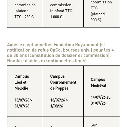
commission
commission
commission
TTC
(plafond
(plafond TTC :
(plafond :
TTC : 950 €
1 000 €)
900 €)
Aides exceptionnelles Fondation Royaumont (si
notification de refus OpCo, bourses univ.) pour les +
de 30 ans (constitution de dossier et commission).
Nombre d’aides exceptionnelles limité
Campus
Campus
Campus
Lied et
Couronnement
Médiéval
Mélodie
de Poppée
14/07/26 au
13/07/26 >
13/07/26 >
31/07/26
31/07/26
1/08/26
Sur