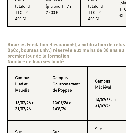
(plafon
(plafond
(plafond TTC :
(plafond
TTC : 2
TTC : 2
2 400 €)
TTC : 2
€)
400 €)
400 €)
Bourses Fondation Royaumont (si notification de refus
OpCo, bourses univ.) réservée aux moins de 30 ans au
premier jour de la formation
Nombre de bourses limité
Campus
Campus
Campus
Lied et
Couronnement
Médiéval
Mélodie
de Poppée
14/07/26 au
13/07/26 >
13/07/26 >
31/07/26
31/07/26
1/08/26
Sur
Sur
Sur