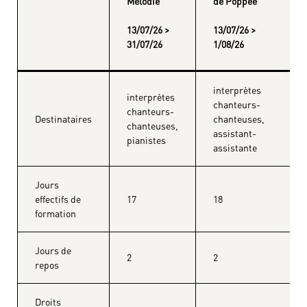
Mélodie
de Poppée
13/07/26 >
13/07/26 >
31/07/26
1/08/26
interprètes
interprètes
chanteurs-
chanteurs-
Destinataires
chanteuses,
chanteuses,
assistant-
pianistes
assistante
Jours
effectifs de
17
18
formation
Jours de
2
2
repos
Droits