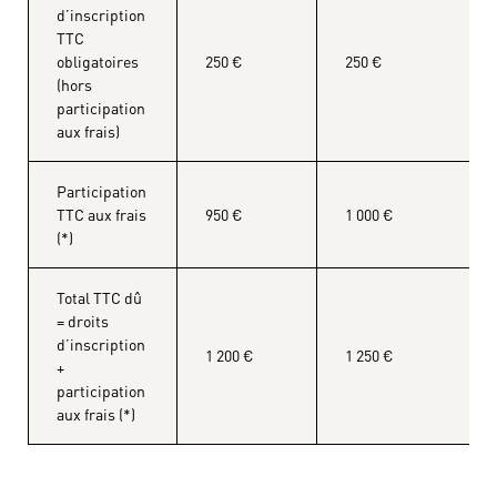
d’inscription
TTC
obligatoires
250 €
250 €
(hors
participation
aux frais)
Participation
TTC aux frais
950 €
1 000 €
(*)
Total TTC dû
= droits
d’inscription
1 200 €
1 250 €
+
participation
aux frais (*)