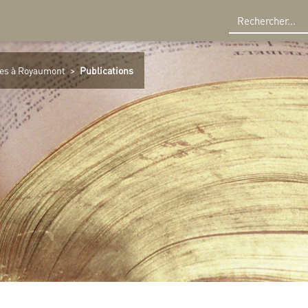
R
es à Royaumont
>
Publications