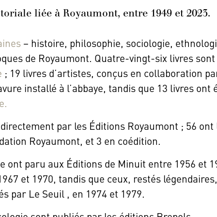
itoriale liée à Royaumont, entre 1949 et 2023.
aines
– histoire, philosophie, sociologie, ethnolo
loques de Royaumont. Quatre-vingt-six livres sont 
e
; 19 livres d’artistes, conçus en collaboration pa
avure installé à l’abbaye, tandis que 13 livres on
e.
és directement par les Éditions Royaumont ; 56 ont 
dation Royaumont, et 3 en coédition.
 ont paru aux Éditions de Minuit entre 1956 et 19
 1967 et 1970, tandis que ceux, restés légendair
s par Le Seuil , en 1974 et 1979.
ologie sont publiés par les éditions Brepols.