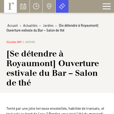
Panneau de gestion des cookies
Accueil
>
Actualités
>
Jardins
>
[Se détendre à Royaumont]
Ouverture estivale du Bar – Salon de thé
22 juillet 2021
JARDINS
[Se détendre à
Royaumont] Ouverture
estivale du Bar – Salon
de thé
Tenté par une jolie terrasse ensoleillée, habillée de transats, et
tout cela au bord de l’eau ? Rendez-vous tout l’été du mercredi