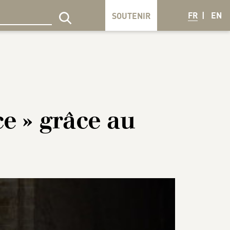
FR
EN
SOUTENIR
echercher sur le site
e » grâce au