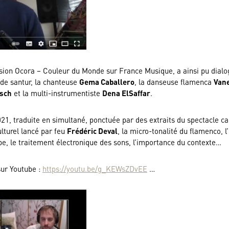
ssion Ocora – Couleur du Monde sur France Musique, a ainsi pu dialo
 de santur, la chanteuse
Gema Caballero
, la danseuse flamenca
Vane
esch
et la multi-instrumentiste
Dena ElSaffar
.
2021, traduite en simultané, ponctuée par des extraits du spectacle c
lturel lancé par feu
Frédéric Deval
, la micro-tonalité du flamenco, l
, le traitement électronique des sons, l’importance du contexte…
sur Youtube :
https://youtu.be/g_KEWsZDvEE
…