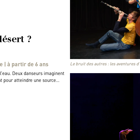
ésert ?
| à partir de 6 ans
Le bruit des autres : les aventures 
 l’eau. Deux danseurs imaginent
nt pour atteindre une source…