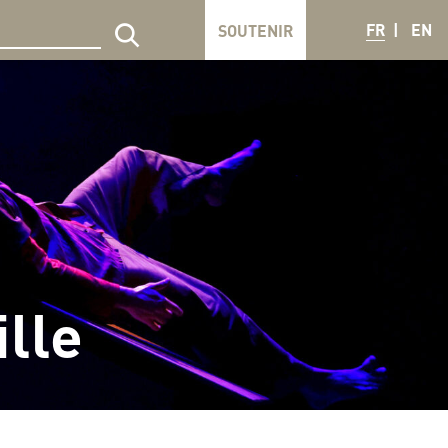
FR
EN
SOUTENIR
echercher sur le site
lle