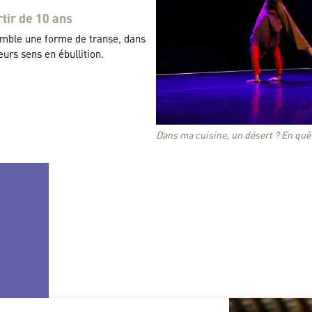
tir de 10 ans
emble une forme de transe, dans
urs sens en ébullition.
Dans ma cuisine, un désert ? En quê