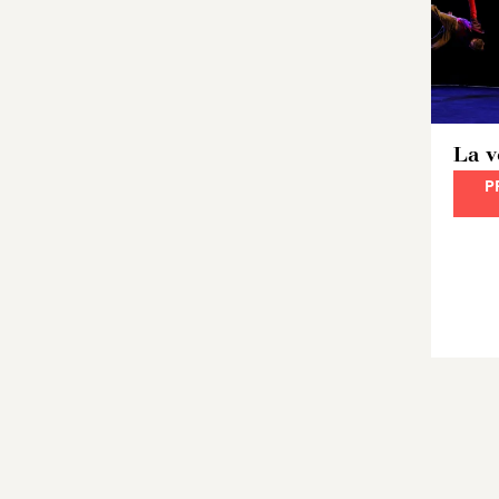
La v
P