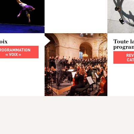
oix
Toute l
progra
ROGRAMMATION
« VOIX »
REV
CAT