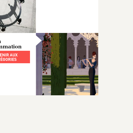
a
mmation
ENIR AUX
ÉGORIES