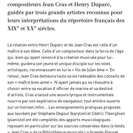
compositeurs Jean Cras et Henry Duparc,
guidés par trois grands artistes reconnus pour
leurs interprétations du répertoire français des
e
e
XIX
et XX
siècles.
La relation entre Henri Duparc et de Jean Cras est celle d’un
maître à son élève. Celle d’un compositeur dans la force de l’âge
qui, bien qu’ayant renoncé à la création musicale pour lui-
même, guidera son jeune et unique disciple sur les voies
artistiques, reconnaissant en lui le « fils de [s]on âme ». En
retour, Jean Cras demeura toute sa vie redevable des conseils de
son « maître bien aimé ». N’ayant jamais pu se résoudre à
choisir entre sa vocation d’officier de marine et sa destiné
d’artiste, Cras a laissé une œuvre lyrique et instrumentale
nourrie par son expérience de navigateur, tout entière ouverte
sur un horizon infini… Les enseignements pratiques proposés
aux lauréats par Stéphane Degout (baryton) et Cédric Tiberghien
(pianiste) ont été complétés des apports musicologiques
reposant en particulier sur les sources conservées dans le fonds
« Jean Cras » de la Bibliothèque musicale La Grande-Fleuret