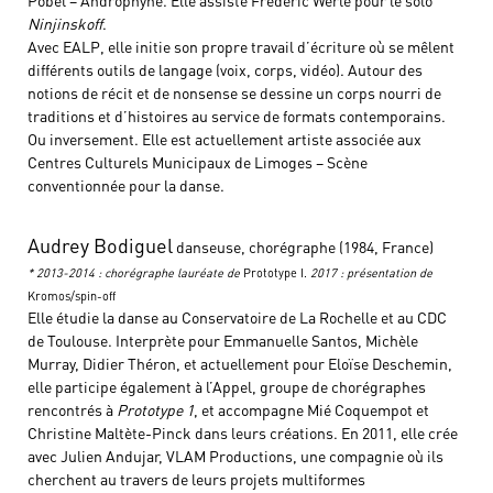
Pobel – Androphyne. Elle assiste Frédéric Werlé pour le solo
Ninjinskoff
.
Avec EALP, elle initie son propre travail d’écriture où se mêlent
différents outils de langage (voix, corps, vidéo). Autour des
notions de récit et de nonsense se dessine un corps nourri de
traditions et d’histoires au service de formats contemporains.
Ou inversement. Elle est actuellement artiste associée aux
Centres Culturels Municipaux de Limoges – Scène
conventionnée pour la danse.
Audrey Bodiguel
danseuse, chorégraphe (1984, France)
* 2013-2014 : chorégraphe lauréate de
Prototype I.
2017 : présentation de
Kromos/spin-off
Elle étudie la danse au Conservatoire de La Rochelle et au CDC
de Toulouse. Interprète pour Emmanuelle Santos, Michèle
Murray, Didier Théron, et actuellement pour Eloïse Deschemin,
elle participe également à l’Appel, groupe de chorégraphes
rencontrés à
Prototype 1
, et accompagne Mié Coquempot et
Christine Maltète-Pinck dans leurs créations. En 2011, elle crée
avec Julien Andujar, VLAM Productions, une compagnie où ils
cherchent au travers de leurs projets multiformes