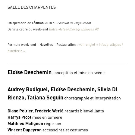
SALLE DES CHARPENTES
Un spectacle de l’édition 2018 du
Festival de Royaumont
Dans le cadre du week-end
Entre-Actes/Chorégraphiques #2
Formule week-end – Navettes – Restauration :
voir onglet « infos pratiques /
billetterie »
Eloïse Deschemin
conception et mise en scène
Audrey Bodiguel, Eloïse Deschemin, Silvia Di
Rienzo, Tatiana Seguin
chorégraphie et interprétation
Diane Peltier, Frédéric Werlé
regards bienveillants
Harrys Picot
mise en lumière
Matthieu Matignon
régie son
Vincent Dupeyron
accessoires et costumes