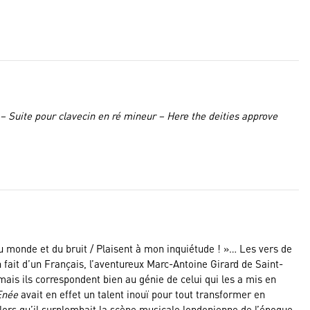
 –
Suite pour clavecin en ré mineur –
Here the deities approve
 du monde et du bruit / Plaisent à mon inquiétude ! »… Les vers de
fait d’un Français, l’aventureux Marc-Antoine Girard de Saint-
ais ils correspondent bien au génie de celui qui les a mis en
Enée
avait en effet un talent inouï pour tout transformer en
lors qu’il surplombait la scène musicale londonienne de l’époque