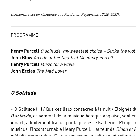
L’ensemble est en résidence à la Fondation Royaumont (2020-2022).
PROGRAMME
Henry Purcell
O solitude, my sweetest choice –
Strike the viol
John Blow
An ode of the Death of Mr Henry Purcell
Henry Purcell
Music for a while
John Eccles
The Mad Lover
O Solitude
« Ô Solitude (…) / Que ces lieux consacrés à la nuit / Éloignés
O solitude
, ce sommet de la musique baroque anglaise, sont en 
Amant, adroitement traduit par la poétesse Katherine Philips, m
musique, l’incontournable Henry Purcell. L’auteur de
Didon et 
mélodie mémorable. S’il n’a pas connu la solitude lui-même, a