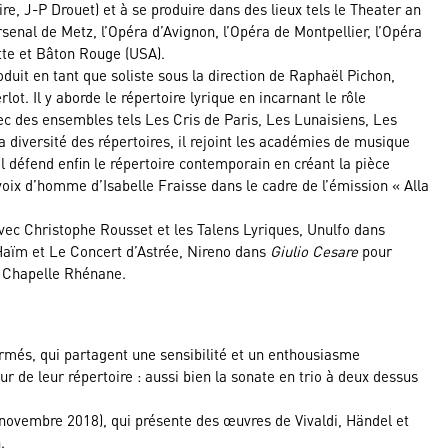
re, J-P Drouet) et à se produire dans des lieux tels le Theater an
rsenal de Metz, l’Opéra d’Avignon, l’Opéra de Montpellier, l’Opéra
ette et Bâton Rouge (USA).
oduit en tant que soliste sous la direction de Raphaël Pichon,
t. Il y aborde le répertoire lyrique en incarnant le rôle
ec des ensembles tels Les Cris de Paris, Les Lunaisiens, Les
 diversité des répertoires, il rejoint les académies de musique
 défend enfin le répertoire contemporain en créant la pièce
voix d’homme d’Isabelle Fraisse dans le cadre de l’émission « Alla
ec Christophe Rousset et les Talens Lyriques, Unulfo dans
ïm et Le Concert d’Astrée, Nireno dans
Giulio Cesare
pour
 Chapelle Rhénane.
rmés, qui partagent une sensibilité et un enthousiasme
r de leur répertoire : aussi bien la sonate en trio à deux dessus
 novembre 2018), qui présente des œuvres de Vivaldi, Händel et
.