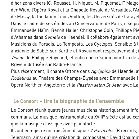
d’horizons divers (C. Rousset, H. Niquet, M. Piquemal, F Malgoi
der Wien, l’Opéra Royal et la Chapelle Royale de Versailles, l’A
de Massy, la fondation Louis Vuitton, les Universités de Lafay
Dans le cadre de ses études au Conservatoire de Paris, il se pr
Emmanuelle Haïm, Benoit Haller, Christophe Coin, Philippe Pierlo
d’Athamas dans
Semele
de Haendel. Il collabore également av
Musiciens du Paradis, La Tempesta, Les Cyclopes. Sensible à la
ancienne de Sablé-sur-Sarthe et Royaumont respectivement ; il
Visage
de Philippe Raynaud, et enfin une création pour trio de 
Breve » diffusée sur Radio-France.
Plus récemment, il chante Ottone dans
Agrippina
de Haendel av
Rodelinda
au Théâtre des Champs-Élysées avec Emmanuelle Ha
Opera North en Angleterre et la
Passion selon St Jean
avec La
– lire la biographie de l’ensemble
Le Consort
Le Consort réunit quatre jeunes musiciens historiquement info
e
communs. La musique instrumentale du XVIII
siècle est au cœu
que la musique classique avec pianoforte.
Ils ont enregistré un troisième disque :
7 Particules
(B records,
Telemann, ainsi qu’une création du compositeur David Chalmin