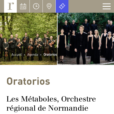
Panneau de gestion des cookies
Accueil
>
Agenda
>
Oratorios
Oratorios
Les Métaboles, Orchestre
régional de Normandie