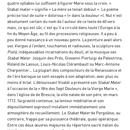
quatre syllabes lui suffisent à figurer Marie sous la croix. «
Stabat mater » signifie « La mère se tenait debout ». Le poème
précise tout de suite « dolorosa » (« dans la douleur »). Nul n’est
absolument certain du nom de l’auteur de ce texte de 60 vers
mais, ce qui est sûr, c’est qu’il a circulé dans toute l’Europe à la
fin du Moyen Âge, au fil des processions religieuses. Il a peu à
peu donné naissance à un nouveau genre. La peinture avait alors
ses
Vierges à l’enfant
, touchantes et radieuses, la sculpture ses
Pietà
, indépassables incarnations du deuil, et la musique ses
Stabat Mater
. Josquin des Prés, Giovanni Pierluigi da Palestrina,
Roland de Lassus, Louis-Nicolas Clérambault ou Marc-Antoine
Charpentier… La plupart des compositeurs de la Renaissance et
de l’ère baroque se sont essayés à son adaptation, avec plus ou
moins d’éclat. L’éblouissant Vivaldi a présenté son
Stabat Mater
à l’occasion de la « fête des Sept Douleurs de la Vierge Marie »,
dans l’église de de Brescia, la ville natale de son père, en mars
1712. Sa gravité contenue, sa lenteur méditative et son
dépouillement expressif installent immédiatement une
atmosphère de recueillement. Le
Stabat Mater
de Pergolèse, au
contraire, frappe par sa puissance théâtrale, quasi opératique.
Entre ces deux œuvres majeures du répertoire sacré italien du
e