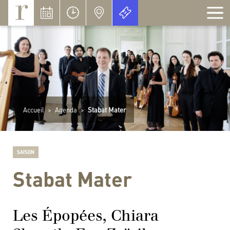
Panneau de gestion des cookies
Accueil
>
Agenda
>
Stabat Mater
SAISON
Stabat Mater
Les Épopées, Chiara