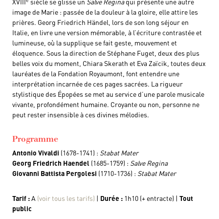
XVIII
siècle se glisse un
Salve Regina
qui présente une autre
image de Marie : passée de la douleur à la gloire, elle attire les
prières. Georg Friedrich Händel, lors de son long séjour en
Italie, en livre une version mémorable, à l’écriture contrastée et
lumineuse, où la supplique se fait geste, mouvement et
éloquence. Sous la direction de Stéphane Fuget, deux des plus
belles voix du moment, Chiara Skerath et Eva Zaïcik, toutes deux
lauréates de la Fondation Royaumont, font entendre une
interprétation incarnée de ces pages sacrées. La rigueur
stylistique des Épopées se met au service d’une parole musicale
vivante, profondément humaine. Croyante ou non, personne ne
peut rester insensible à ces divines mélodies.
Programme
Antonio Vivaldi
(1678-1741) :
Stabat Mater
Georg Friedrich Haendel
(1685-1759) :
Salve Regina
Giovanni Battista Pergolesi
(1710-1736) :
Stabat Mater
Tarif :
A
(voir tous les tarifs)
|
Durée :
1h10 (+ entracte) |
Tout
public